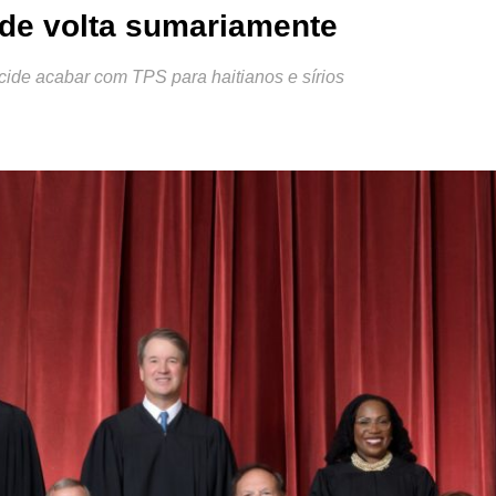
de volta sumariamente
cide acabar com TPS para haitianos e sírios