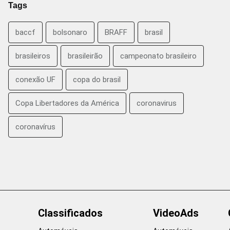
Tags
baccf
bolsonaro
BRAFF
brasil
brasileiros
brasileirão
campeonato brasileiro
conexão UF
copa do brasil
Copa Libertadores da América
coronavirus
coronavírus
Classificados
VideoAds