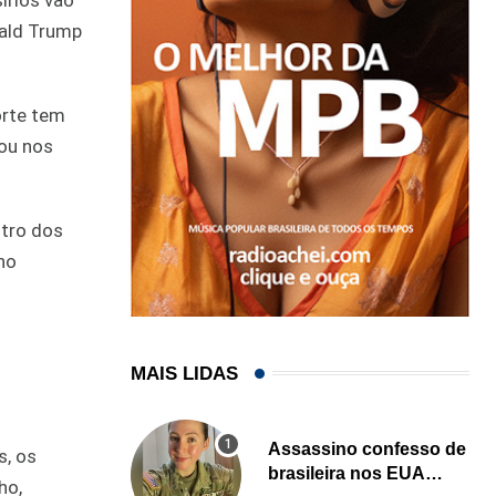
nald Trump
orte tem
ou nos
ntro dos
no
MAIS LIDAS
Assassino confesso de
s, os
brasileira nos EUA
ho,