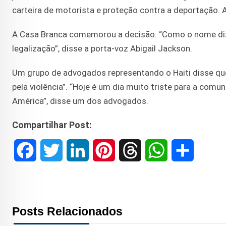
carteira de motorista e proteção contra a deportação. 
A Casa Branca comemorou a decisão. “Como o nome diz
legalização”, disse a porta-voz Abigail Jackson.
Um grupo de advogados representando o Haiti disse que
pela violência”. “Hoje é um dia muito triste para a comu
América”, disse um dos advogados.
Compartilhar Post:
F
T
L
P
T
W
S
a
w
i
i
h
h
h
c
i
n
n
r
a
a
Posts Relacionados
e
t
k
t
e
t
r