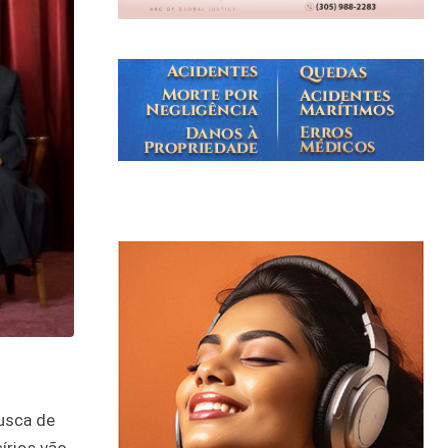
busca de
írios vão