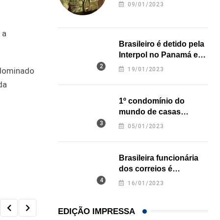
revela onde deixou o
09/01/2023
corpo
 a
Brasileiro é detido pela
Interpol no Panamá e
pode pegar prisão
 dominado
19/01/2023
perpétua nos EUA
da
1º condomínio do
mundo de casas
impressas em 3D é
05/01/2023
inaugurado no Texas
Brasileira funcionária
dos correios é
assassinada a facadas
16/01/2023
na Califórnia
EDIÇÃO IMPRESSA