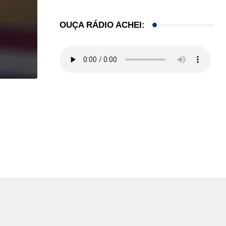
OUÇA RÁDIO ACHEI:
,
IMIGRAÇÃO
LOCAL
Imigrante acusado de atropelar idosa de 74 anos..
07/08/2026