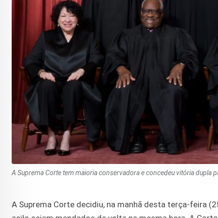
A Suprema Corte tem maioria conservadora e concedeu vitória dupla p
A Suprema Corte decidiu, na manhã desta terça-feira (2
asilo sejam mandados de volta na mesma hora. A Corte d