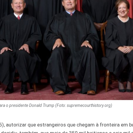
ara o presidente Donald Trump (Foto: supremecourthistory.org)
5), autorizar que estrangeiros que chegam à fronteira em 
ecidiu, também, que mais de 350 mil haitianos e seis mil s