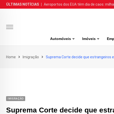
Skip
ÚLTIMAS NOTÍCIAS
|
Aeroportos dos EUA têm dia de caos: milh
to
content
Automóveis
Imóveis
Emp
Home
Imigração
Suprema Corte decide que estrangeiros 
IMIGRAÇÃO
Suprema Corte decide que estr