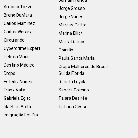
Jamari França
Antonio Tozzi
Jorge Grosso
Breno DaMata
Jorge Nunes
Carlos Martinez
Marcus Coltro
Carlos Wesley
Marina Elliot
Circulando
Marta Ramos
Cybercrime Expert
Opinião
Debora Maia
Paula Santa Maria
Destino Mágico
Grupo Mulheres do Brasil
Drops
Sul da Flórida
Esterliz Nunes
Renata Loyola
Franz Valla
Sandra Colicino
Gabriela Egito
Taiara Desirée
Ida Sem Volta
Tatiana Cesso
Imigração Em Dia