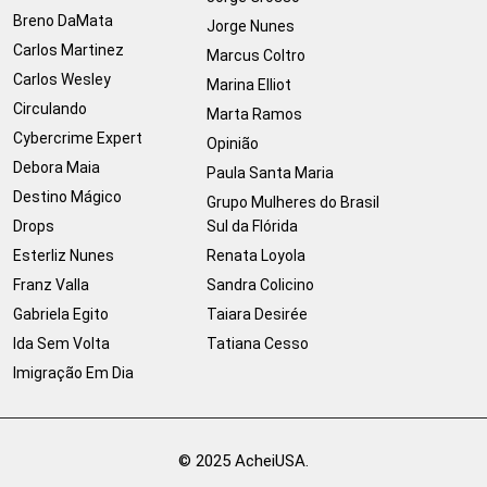
Breno DaMata
Jorge Nunes
Carlos Martinez
Marcus Coltro
Carlos Wesley
Marina Elliot
Circulando
Marta Ramos
Cybercrime Expert
Opinião
Debora Maia
Paula Santa Maria
Destino Mágico
Grupo Mulheres do Brasil
Drops
Sul da Flórida
Esterliz Nunes
Renata Loyola
Franz Valla
Sandra Colicino
Gabriela Egito
Taiara Desirée
Ida Sem Volta
Tatiana Cesso
Imigração Em Dia
© 2025 AcheiUSA.