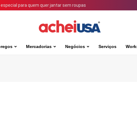
 especial para quem quer jantar sem roupas
regos
Mercadorias
Negócios
Serviços
Work