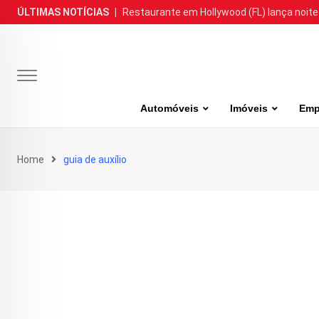
Skip
ÚLTIMAS NOTÍCIAS
|
Restaurante em Hollywood (FL) lança noite
to
content
Automóveis
Imóveis
Emp
Home
guia de auxílio