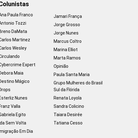
Colunistas
Ana Paula Franco
Jamari França
Antonio Tozzi
Jorge Grosso
Breno DaMata
Jorge Nunes
Carlos Martinez
Marcus Coltro
Carlos Wesley
Marina Elliot
Circulando
Marta Ramos
Cybercrime Expert
Opinião
Debora Maia
Paula Santa Maria
Destino Mágico
Grupo Mulheres do Brasil
Drops
Sul da Flórida
Esterliz Nunes
Renata Loyola
Franz Valla
Sandra Colicino
Gabriela Egito
Taiara Desirée
Ida Sem Volta
Tatiana Cesso
Imigração Em Dia