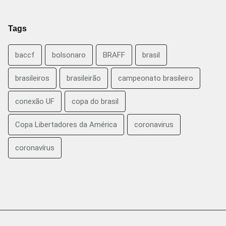
Tags
baccf
bolsonaro
BRAFF
brasil
brasileiros
brasileirão
campeonato brasileiro
conexão UF
copa do brasil
Copa Libertadores da América
coronavirus
coronavírus