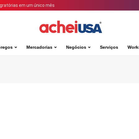
igratórias em um único mês
regos
Mercadorias
Negócios
Serviços
Work