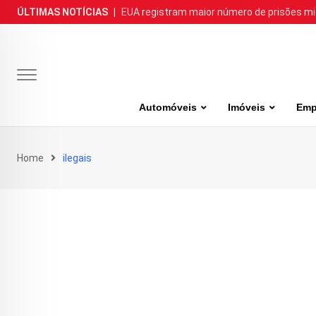
Skip
ÚLTIMAS NOTÍCIAS
|
EUA registram maior número de prisões m
to
content
Automóveis
Imóveis
Emp
Home
ilegais