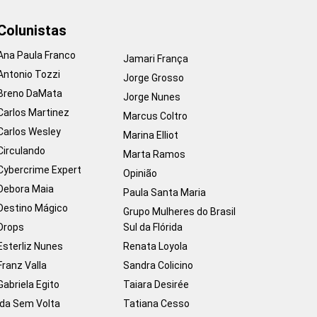
Colunistas
Ana Paula Franco
Jamari França
Antonio Tozzi
Jorge Grosso
Breno DaMata
Jorge Nunes
Carlos Martinez
Marcus Coltro
Carlos Wesley
Marina Elliot
Circulando
Marta Ramos
Cybercrime Expert
Opinião
Debora Maia
Paula Santa Maria
Destino Mágico
Grupo Mulheres do Brasil
Drops
Sul da Flórida
Esterliz Nunes
Renata Loyola
Franz Valla
Sandra Colicino
Gabriela Egito
Taiara Desirée
Ida Sem Volta
Tatiana Cesso