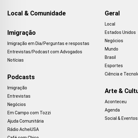
Local & Comunidade
Geral
Local
Imigração
Estados Unidos
Negócios
Imigração em Dia/Perguntas e respostas
Mundo
Entrevistas/Podcast com Advogados
Brasil
Notícias
Esportes
Ciência e Tecnol
Podcasts
Imigração
Arte & Cult
Entrevistas
Aconteceu
Negócios
Agenda
Em Campo com Tozzi
Social & Eventos
Ajuda Comunitária
Rádio AcheiUSA
Café com Chico