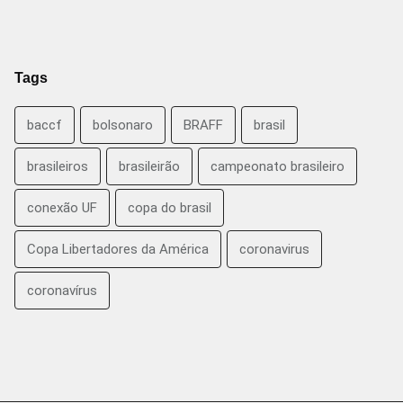
Tags
baccf
bolsonaro
BRAFF
brasil
brasileiros
brasileirão
campeonato brasileiro
conexão UF
copa do brasil
Copa Libertadores da América
coronavirus
coronavírus