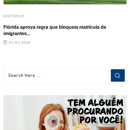
HISTÓRICO
H
Flórida aprova regra que bloqueia matrícula de
A
imigrantes...
01/07/2026