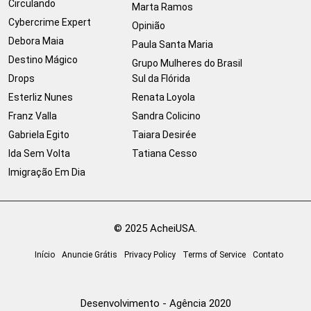
Circulando
Marta Ramos
Cybercrime Expert
Opinião
Debora Maia
Paula Santa Maria
Destino Mágico
Grupo Mulheres do Brasil
Drops
Sul da Flórida
Esterliz Nunes
Renata Loyola
Franz Valla
Sandra Colicino
Gabriela Egito
Taiara Desirée
Ida Sem Volta
Tatiana Cesso
Imigração Em Dia
© 2025 AcheiUSA.
Início
Anuncie Grátis
Privacy Policy
Terms of Service
Contato
Desenvolvimento - Agência 2020