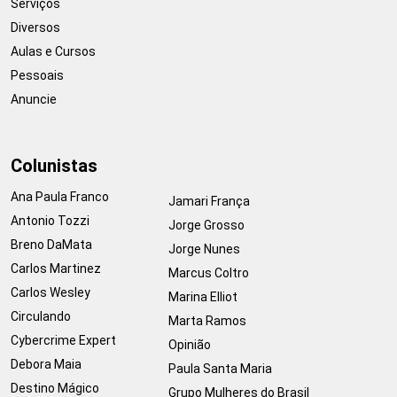
Serviços
Diversos
Aulas e Cursos
Pessoais
Anuncie
Colunistas
Ana Paula Franco
Jamari França
Antonio Tozzi
Jorge Grosso
Breno DaMata
Jorge Nunes
Carlos Martinez
Marcus Coltro
Carlos Wesley
Marina Elliot
Circulando
Marta Ramos
Cybercrime Expert
Opinião
Debora Maia
Paula Santa Maria
Destino Mágico
Grupo Mulheres do Brasil