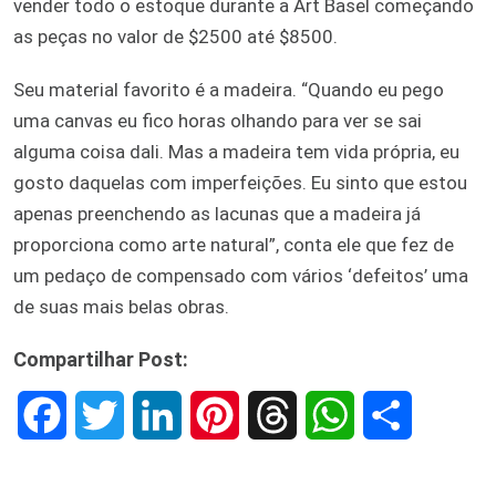
vender todo o estoque durante a Art Basel começando
as peças no valor de $2500 até $8500.
Seu material favorito é a madeira. “Quando eu pego
uma canvas eu fico horas olhando para ver se sai
alguma coisa dali. Mas a madeira tem vida própria, eu
gosto daquelas com imperfeições. Eu sinto que estou
apenas preenchendo as lacunas que a madeira já
proporciona como arte natural”, conta ele que fez de
um pedaço de compensado com vários ‘defeitos’ uma
de suas mais belas obras.
Compartilhar Post:
F
T
L
P
T
W
S
a
w
i
i
h
h
h