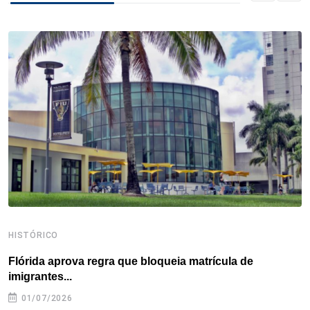
b
t
e
e
a
s
e
o
e
d
r
d
A
o
r
I
e
s
p
k
n
s
p
t
HISTÓRICO
H
Flórida aprova regra que bloqueia matrícula de
A
imigrantes...
01/07/2026