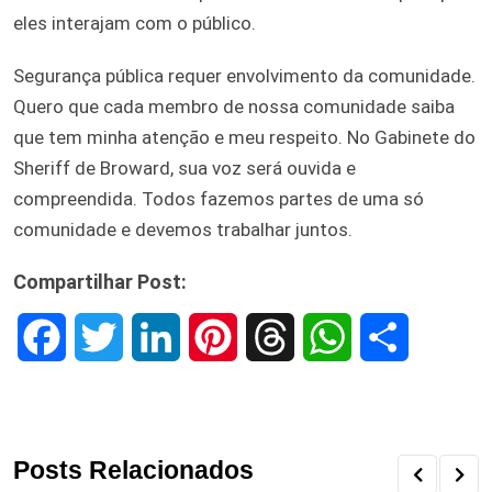
eles interajam com o público.
Segurança pública requer envolvimento da comunidade.
Quero que cada membro de nossa comunidade saiba
que tem minha atenção e meu respeito. No Gabinete do
Sheriff de Broward, sua voz será ouvida e
compreendida. Todos fazemos partes de uma só
comunidade e devemos trabalhar juntos.
Compartilhar Post:
F
T
L
P
T
W
S
a
w
i
i
h
h
h
c
i
n
n
r
a
a
Posts Relacionados
e
t
k
t
e
t
r