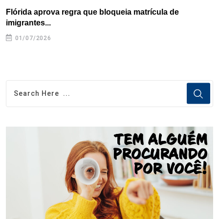
Flórida aprova regra que bloqueia matrícula de
A
imigrantes...
01/07/2026