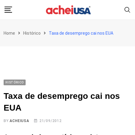
Skip
to
content
Home
Histórico
Taxa de desemprego cai nos EUA
HISTÓRICO
Taxa de desemprego cai nos
EUA
BY
ACHEIUSA
21/09/2012