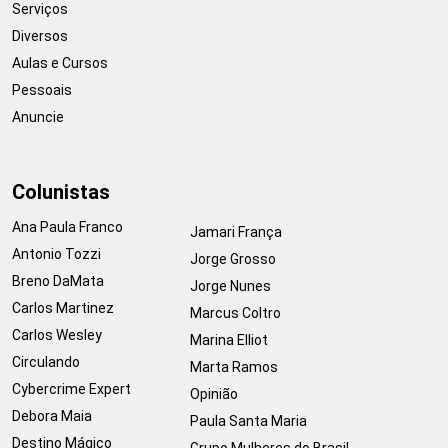
Serviços
Diversos
Aulas e Cursos
Pessoais
Anuncie
Colunistas
Ana Paula Franco
Jamari França
Antonio Tozzi
Jorge Grosso
Breno DaMata
Jorge Nunes
Carlos Martinez
Marcus Coltro
Carlos Wesley
Marina Elliot
Circulando
Marta Ramos
Cybercrime Expert
Opinião
Debora Maia
Paula Santa Maria
Destino Mágico
Grupo Mulheres do Brasil