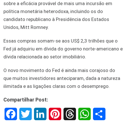
sobre a eficácia provável de mais uma incursão em
política monetária heterodoxa, incluindo os do
candidato republicano à Presidência dos Estados
Unidos, Mitt Romney.
Essas compras somam-se aos US$ 2,3 trilhões que o
Fed já adquiriu em dívida do governo norte-americano e
dívida relacionada ao setor imobiliário.
O novo movimento do Fed é ainda mais corajoso do
que muitos investidores anteciparam, dada a natureza
ilimitada e as ligações claras com o desemprego.
Compartilhar Post:
F
T
L
P
T
W
S
a
w
i
i
h
h
h