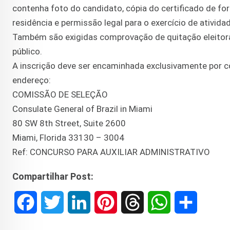
contenha foto do candidato, cópia do certificado de for
residência e permissão legal para o exercício de ativi
Também são exigidas comprovação de quitação eleitoral
público.
A inscrição deve ser encaminhada exclusivamente por c
endereço:
COMISSÃO DE SELEÇÃO
Consulate General of Brazil in Miami
80 SW 8th Street, Suite 2600
Miami, Florida 33130 – 3004
Ref: CONCURSO PARA AUXILIAR ADMINISTRATIVO
Compartilhar Post:
F
T
L
P
T
W
S
a
w
i
i
h
h
h