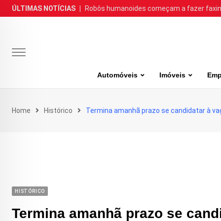
Skip
ÚLTIMAS NOTÍCIAS
|
Robôs humanoides começam a fazer faxina
to
content
Automóveis
Imóveis
Emp
Home
Histórico
Termina amanhã prazo se candidatar à va
HISTÓRICO
Termina amanhã prazo se candi