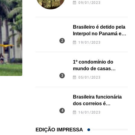
revela onde deixou o
09/01/2023
corpo
Brasileiro é detido pela
Interpol no Panamá e
pode pegar prisão
19/01/2023
perpétua nos EUA
1º condomínio do
mundo de casas
impressas em 3D é
05/01/2023
inaugurado no Texas
HISTÓRICO
Brasileira funcionária
Açaí é reconhecido oficialmente como fruto brasi
dos correios é
21/01/2026
assassinada a facadas
16/01/2023
na Califórnia
EDIÇÃO IMPRESSA