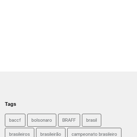
Tags
baccf
bolsonaro
BRAFF
brasil
brasileiros
brasileirão
campeonato brasileiro