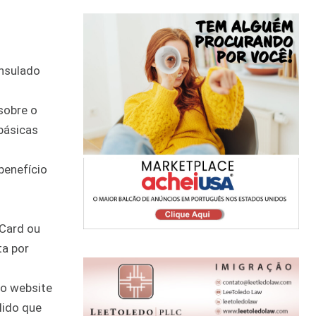
onsulado
sobre o
básicas
benefício
 Card ou
ta por
lo website
lido que