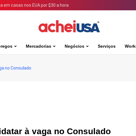
 em casas nos EUA por $30 a hora
regos
Mercadorias
Negócios
Serviços
Work
ga no Consulado
datar à vaga no Consulado