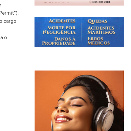
e
Permit”).
ro cargo
ra o