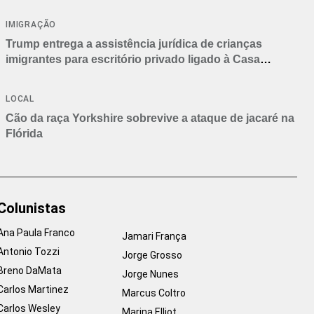
IMIGRAÇÃO
Trump entrega a assistência jurídica de crianças
imigrantes para escritório privado ligado à Casa
Branca
LOCAL
Cão da raça Yorkshire sobrevive a ataque de jacaré na
Flórida
Colunistas
Ana Paula Franco
Jamari França
Antonio Tozzi
Jorge Grosso
Breno DaMata
Jorge Nunes
Carlos Martinez
Marcus Coltro
Carlos Wesley
Marina Elliot