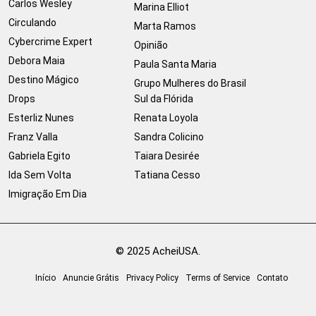
Carlos Wesley
Marina Elliot
Circulando
Marta Ramos
Cybercrime Expert
Opinião
Debora Maia
Paula Santa Maria
Destino Mágico
Grupo Mulheres do Brasil
Drops
Sul da Flórida
Esterliz Nunes
Renata Loyola
Franz Valla
Sandra Colicino
Gabriela Egito
Taiara Desirée
Ida Sem Volta
Tatiana Cesso
Imigração Em Dia
© 2025 AcheiUSA.
Início
Anuncie Grátis
Privacy Policy
Terms of Service
Contato