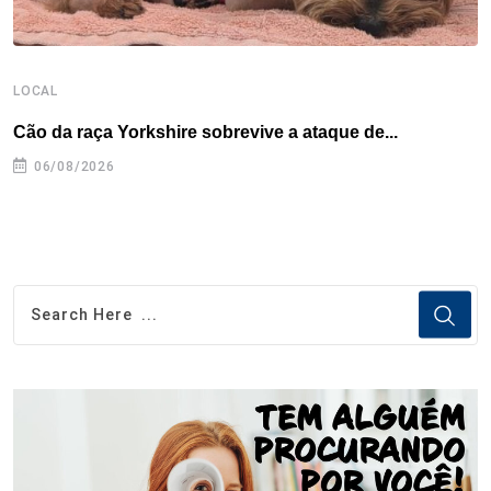
LOCAL
L
Cão da raça Yorkshire sobrevive a ataque de...
R
p
06/08/2026