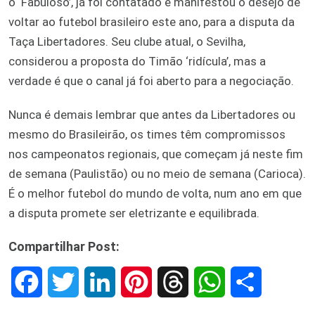
o ‘Fabuloso’, já foi contatado e manifestou o desejo de
voltar ao futebol brasileiro este ano, para a disputa da
Taça Libertadores. Seu clube atual, o Sevilha,
considerou a proposta do Timão ‘ridícula’, mas a
verdade é que o canal já foi aberto para a negociação.
Nunca é demais lembrar que antes da Libertadores ou
mesmo do Brasileirão, os times têm compromissos
nos campeonatos regionais, que começam já neste fim
de semana (Paulistão) ou no meio de semana (Carioca).
É o melhor futebol do mundo de volta, num ano em que
a disputa promete ser eletrizante e equilibrada.
Compartilhar Post:
F
T
L
P
T
W
S
a
w
i
i
h
h
h