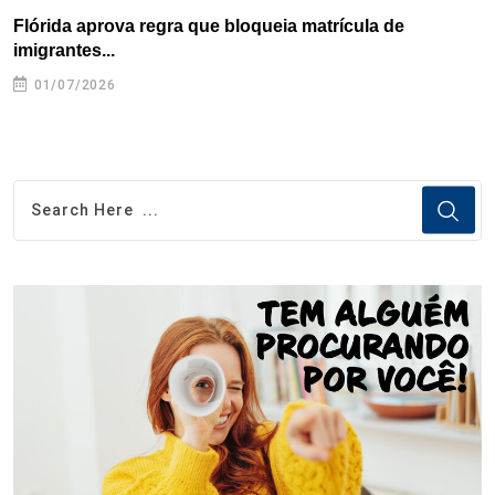
Flórida aprova regra que bloqueia matrícula de
A
imigrantes...
01/07/2026