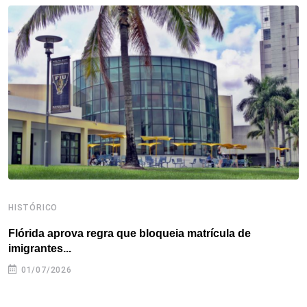
o
e
d
r
d
A
o
r
I
e
s
p
k
n
s
p
t
HISTÓRICO
H
Flórida aprova regra que bloqueia matrícula de
A
imigrantes...
01/07/2026