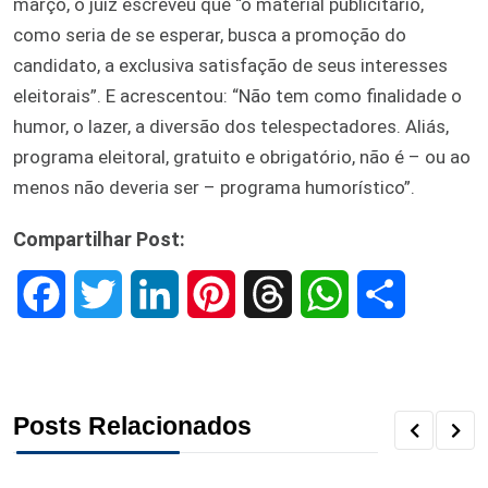
março, o juiz escreveu que “o material publicitário,
como seria de se esperar, busca a promoção do
candidato, a exclusiva satisfação de seus interesses
eleitorais”. E acrescentou: “Não tem como finalidade o
humor, o lazer, a diversão dos telespectadores. Aliás,
programa eleitoral, gratuito e obrigatório, não é – ou ao
menos não deveria ser – programa humorístico”.
Compartilhar Post:
F
T
L
P
T
W
S
a
w
i
i
h
h
h
c
i
n
n
r
a
a
Posts Relacionados
e
t
k
t
e
t
r
b
t
e
e
a
s
e