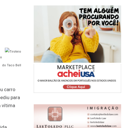
to
do Taco Bell
u carro
ediu para
 vítima
ida.