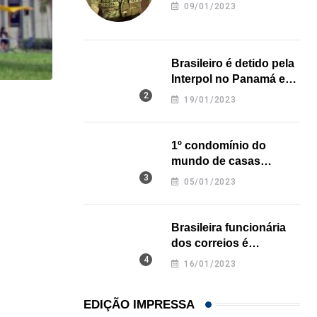
revela onde deixou o
09/01/2023
corpo
Brasileiro é detido pela
Interpol no Panamá e
pode pegar prisão
19/01/2023
HISTÓRICO
perpétua nos EUA
Açaí é reconhecido oficialmente como fruto brasi
1º condomínio do
21/01/2026
mundo de casas
impressas em 3D é
05/01/2023
inaugurado no Texas
Brasileira funcionária
dos correios é
assassinada a facadas
16/01/2023
na Califórnia
EDIÇÃO IMPRESSA