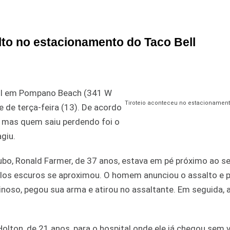
to no estacionamento do Taco Bell
ell em Pompano Beach (341 W
Tiroteio aconteceu no estacionamen
 de terça-feira (13). De acordo
o, mas quem saiu perdendo foi o
giu.
oubo, Ronald Farmer, de 37 anos, estava em pé próximo ao se
s escuros se aproximou. O homem anunciou o assalto e p
minoso, pegou sua arma e atirou no assaltante. Em seguida, a
lton, de 21 anos, para o hospital onde ele já chegou sem v