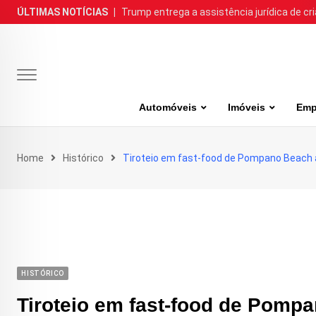
Skip
ÚLTIMAS NOTÍCIAS
|
Trump entrega a assistência jurídica de cr
to
content
Automóveis
Imóveis
Emp
Home
Histórico
Tiroteio em fast-food de Pompano Beach 
HISTÓRICO
Tiroteio em fast-food de Pomp