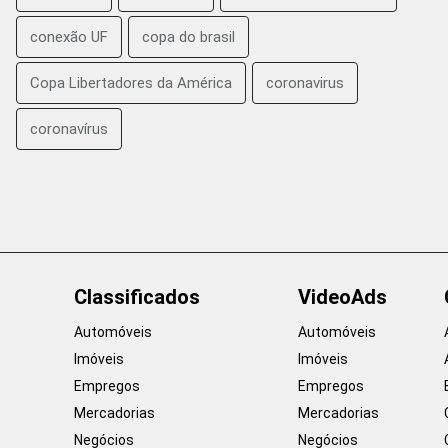
conexão UF
copa do brasil
Copa Libertadores da América
coronavirus
coronavírus
Classificados
VideoAds
Automóveis
Automóveis
Imóveis
Imóveis
Empregos
Empregos
Mercadorias
Mercadorias
Negócios
Negócios