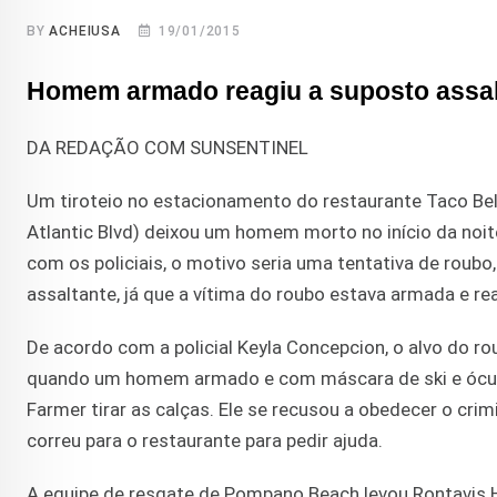
BY
ACHEIUSA
19/01/2015
Homem armado reagiu a suposto assal
DA REDAÇÃO COM SUNSENTINEL
Um tiroteio no estacionamento do restaurante Taco B
Atlantic Blvd) deixou um homem morto no início da noite
com os policiais, o motivo seria uma tentativa de roub
assaltante, já que a vítima do roubo estava armada e rea
De acordo com a policial Keyla Concepcion, o alvo do r
quando um homem armado e com máscara de ski e óculo
Farmer tirar as calças. Ele se recusou a obedecer o cri
correu para o restaurante para pedir ajuda.
A equipe de resgate de Pompano Beach levou Rontavis Ho