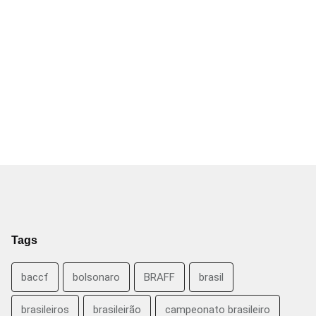
Tags
baccf
bolsonaro
BRAFF
brasil
brasileiros
brasileirão
campeonato brasileiro