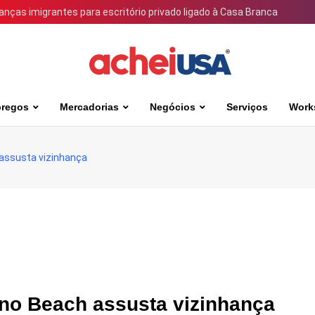
ianças imigrantes para escritório privado ligado à Casa Branca
regos
Mercadorias
Negócios
Serviços
Work
assusta vizinhança
ano Beach assusta vizinhança