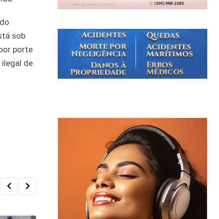
ndo
stá sob
 por porte
ilegal de