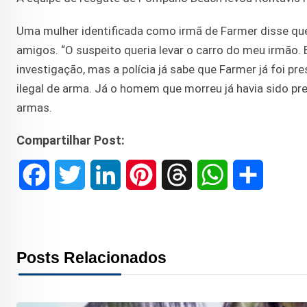
Uma mulher identificada como irmã de Farmer disse q
amigos. “O suspeito queria levar o carro do meu irmão. 
investigação, mas a polícia já sabe que Farmer já foi pre
ilegal de arma. Já o homem que morreu já havia sido pre
armas.
Compartilhar Post:
F
T
L
P
T
W
S
a
w
i
i
h
h
h
c
i
n
n
r
a
a
Posts Relacionados
e
t
k
t
e
t
r
b
t
e
e
a
s
e