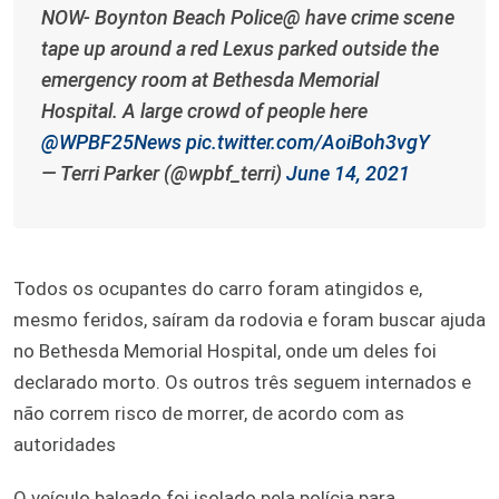
NOW- Boynton Beach Police@ have crime scene
tape up around a red Lexus parked outside the
emergency room at Bethesda Memorial
Hospital. A large crowd of people here
@WPBF25News
pic.twitter.com/AoiBoh3vgY
— Terri Parker (@wpbf_terri)
June 14, 2021
Todos os ocupantes do carro foram atingidos e,
mesmo feridos, saíram da rodovia e foram buscar ajuda
no Bethesda Memorial Hospital, onde um deles foi
declarado morto. Os outros três seguem internados e
não correm risco de morrer, de acordo com as
autoridades
O veículo baleado foi isolado pela polícia para