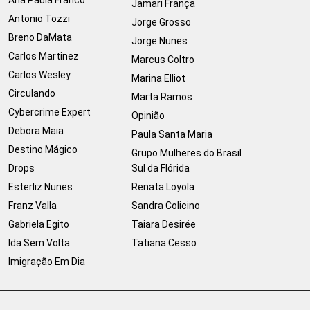
Jamari França
Antonio Tozzi
Jorge Grosso
Breno DaMata
Jorge Nunes
Carlos Martinez
Marcus Coltro
Carlos Wesley
Marina Elliot
Circulando
Marta Ramos
Cybercrime Expert
Opinião
Debora Maia
Paula Santa Maria
Destino Mágico
Grupo Mulheres do Brasil
Drops
Sul da Flórida
Esterliz Nunes
Renata Loyola
Franz Valla
Sandra Colicino
Gabriela Egito
Taiara Desirée
Ida Sem Volta
Tatiana Cesso
Imigração Em Dia