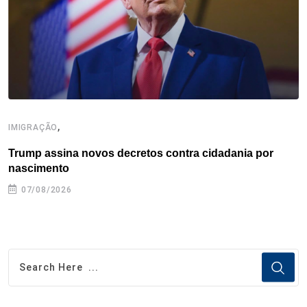
k
n
s
p
t
,
IMIGRAÇÃO
E
Trump assina novos decretos contra cidadania por
G
nascimento
07/08/2026