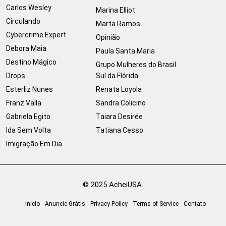
Carlos Wesley
Marina Elliot
Circulando
Marta Ramos
Cybercrime Expert
Opinião
Debora Maia
Paula Santa Maria
Destino Mágico
Grupo Mulheres do Brasil
Drops
Sul da Flórida
Esterliz Nunes
Renata Loyola
Franz Valla
Sandra Colicino
Gabriela Egito
Taiara Desirée
Ida Sem Volta
Tatiana Cesso
Imigração Em Dia
© 2025 AcheiUSA.
Início
Anuncie Grátis
Privacy Policy
Terms of Service
Contato