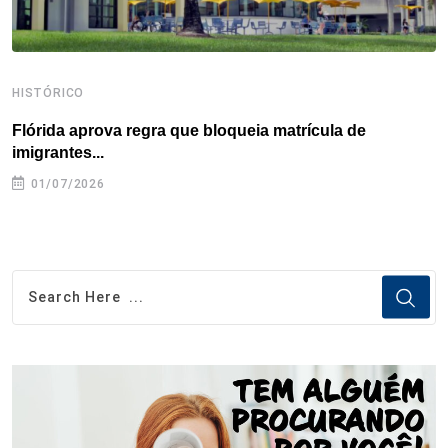
HISTÓRICO
H
Flórida aprova regra que bloqueia matrícula de
A
imigrantes...
01/07/2026