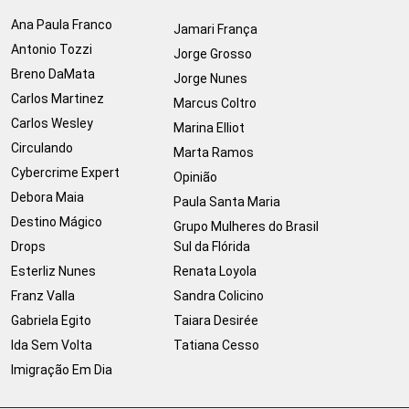
Ana Paula Franco
Jamari França
Antonio Tozzi
Jorge Grosso
Breno DaMata
Jorge Nunes
Carlos Martinez
Marcus Coltro
Carlos Wesley
Marina Elliot
Circulando
Marta Ramos
Cybercrime Expert
Opinião
Debora Maia
Paula Santa Maria
Destino Mágico
Grupo Mulheres do Brasil
Drops
Sul da Flórida
Esterliz Nunes
Renata Loyola
Franz Valla
Sandra Colicino
Gabriela Egito
Taiara Desirée
Ida Sem Volta
Tatiana Cesso
Imigração Em Dia