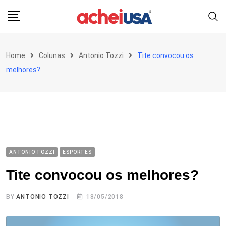
Skip
to
content
Home
Colunas
Antonio Tozzi
Tite convocou os
melhores?
ANTONIO TOZZI
ESPORTES
Tite convocou os melhores?
BY
ANTONIO TOZZI
18/05/2018