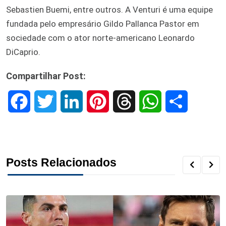
Sebastien Buemi, entre outros. A Venturi é uma equipe
fundada pelo empresário Gildo Pallanca Pastor em
sociedade com o ator norte-americano Leonardo
DiCaprio.
Compartilhar Post:
F
T
L
P
T
W
S
a
w
i
i
h
h
h
c
i
n
n
r
a
a
Posts Relacionados
e
t
k
t
e
t
r
b
t
e
e
a
s
e
o
e
d
r
d
A