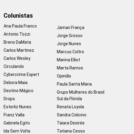
Colunistas
Ana Paula Franco
Jamari França
Antonio Tozzi
Jorge Grosso
Breno DaMata
Jorge Nunes
Carlos Martinez
Marcus Coltro
Carlos Wesley
Marina Elliot
Circulando
Marta Ramos
Cybercrime Expert
Opinião
Debora Maia
Paula Santa Maria
Destino Mágico
Grupo Mulheres do Brasil
Drops
Sul da Flórida
Esterliz Nunes
Renata Loyola
Franz Valla
Sandra Colicino
Gabriela Egito
Taiara Desirée
Ida Sem Volta
Tatiana Cesso