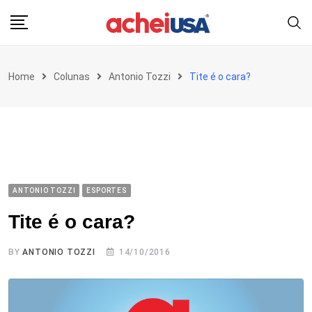
Skip
to
content
Home
Colunas
Antonio Tozzi
Tite é o cara?
ANTONIO TOZZI
ESPORTES
Tite é o cara?
BY
ANTONIO TOZZI
14/10/2016