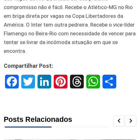
compromisso não é fácil. Recebe o Atlético-MG no Rio
em briga direta por vagas na Copa Libertadores da
América. O Inter tem outra pedreira. Recebe o vice-líder
Flamengo no Beira-Rio com necessidade de vencer para
tentar se livrar da incômoda situação em que se
encontra.
Compartilhar Post:
F
T
L
P
T
W
S
a
w
i
i
h
h
h
c
i
n
n
r
a
a
Posts Relacionados
e
t
k
t
e
t
r
b
t
e
e
a
s
e