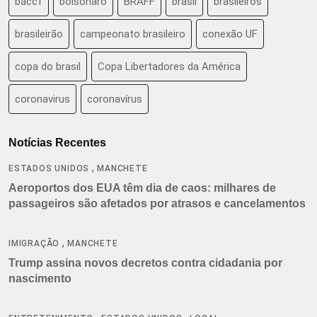
baccf
bolsonaro
BRAFF
brasil
brasileiros
brasileirão
campeonato brasileiro
conexão UF
copa do brasil
Copa Libertadores da América
coronavirus
coronavírus
Notícias Recentes
,
ESTADOS UNIDOS
MANCHETE
Aeroportos dos EUA têm dia de caos: milhares de
passageiros são afetados por atrasos e cancelamentos
,
IMIGRAÇÃO
MANCHETE
Trump assina novos decretos contra cidadania por
nascimento