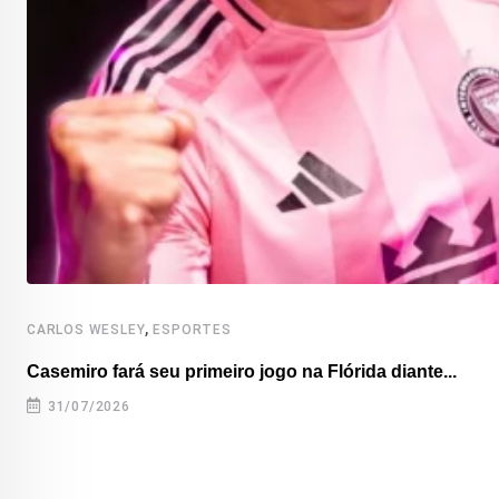
,
CARLOS WESLEY
ESPORTES
Casemiro fará seu primeiro jogo na Flórida diante...
31/07/2026