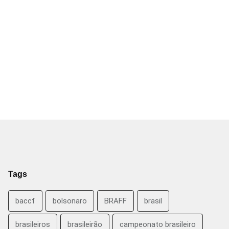
Tags
baccf
bolsonaro
BRAFF
brasil
brasileiros
brasileirão
campeonato brasileiro