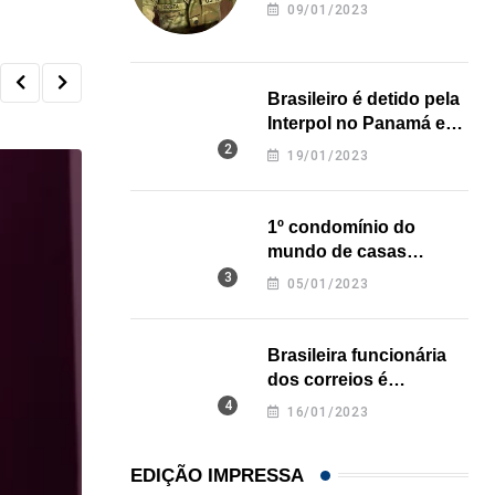
revela onde deixou o
09/01/2023
corpo
Brasileiro é detido pela
Interpol no Panamá e
pode pegar prisão
19/01/2023
perpétua nos EUA
1º condomínio do
mundo de casas
impressas em 3D é
05/01/2023
inaugurado no Texas
Brasileira funcionária
dos correios é
assassinada a facadas
16/01/2023
na Califórnia
EDIÇÃO IMPRESSA