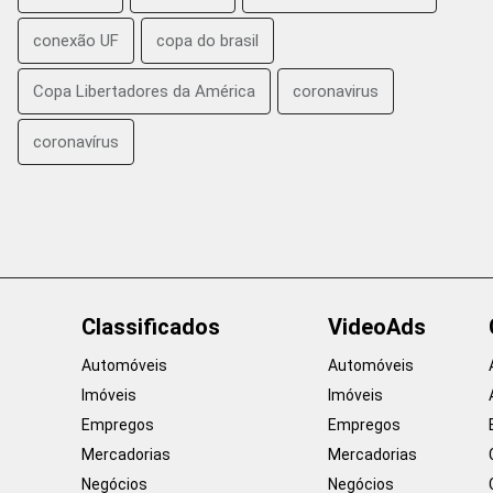
conexão UF
copa do brasil
Copa Libertadores da América
coronavirus
coronavírus
Classificados
VideoAds
Automóveis
Automóveis
Imóveis
Imóveis
Empregos
Empregos
Mercadorias
Mercadorias
Negócios
Negócios