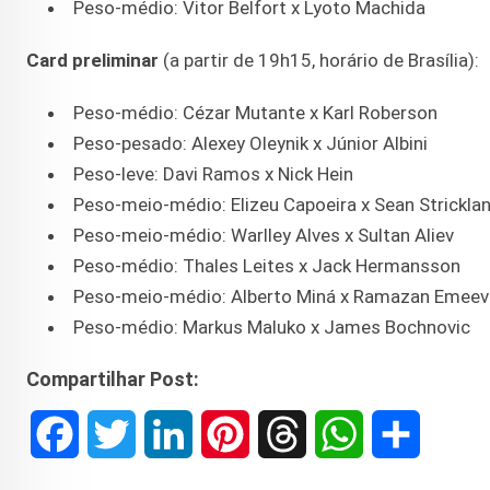
Peso-médio: Vitor Belfort x Lyoto Machida
Card preliminar
(a partir de 19h15, horário de Brasília):
Peso-médio: Cézar Mutante x Karl Roberson
Peso-pesado: Alexey Oleynik x Júnior Albini
Peso-leve: Davi Ramos x Nick Hein
Peso-meio-médio: Elizeu Capoeira x Sean Strickla
Peso-meio-médio: Warlley Alves x Sultan Aliev
Peso-médio: Thales Leites x Jack Hermansson
Peso-meio-médio: Alberto Miná x Ramazan Emeev
Peso-médio: Markus Maluko x James Bochnovic
Compartilhar Post:
F
T
L
P
T
W
S
a
w
i
i
h
h
h