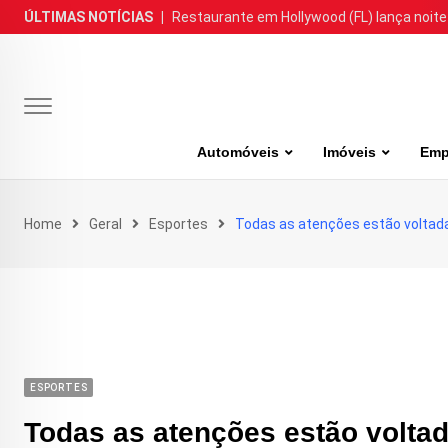
Skip
ÚLTIMAS NOTÍCIAS
|
Restaurante em Hollywood (FL) lança noite
to
content
Automóveis
Imóveis
Emp
Home
Geral
Esportes
Todas as atenções estão voltada
ESPORTES
Todas as atenções estão voltad