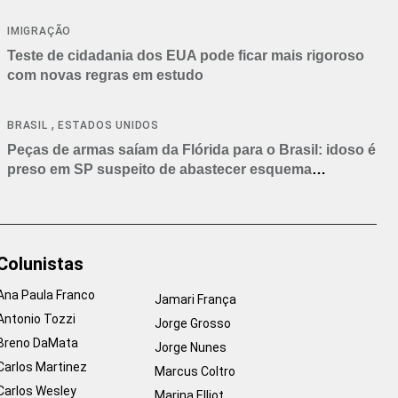
IMIGRAÇÃO
Teste de cidadania dos EUA pode ficar mais rigoroso
com novas regras em estudo
,
BRASIL
ESTADOS UNIDOS
Peças de armas saíam da Flórida para o Brasil: idoso é
preso em SP suspeito de abastecer esquema
criminoso
Colunistas
Ana Paula Franco
Jamari França
Antonio Tozzi
Jorge Grosso
Breno DaMata
Jorge Nunes
Carlos Martinez
Marcus Coltro
Carlos Wesley
Marina Elliot