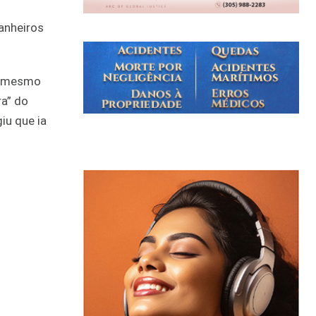
anheiros
le mesmo
ra” do
iu que ia