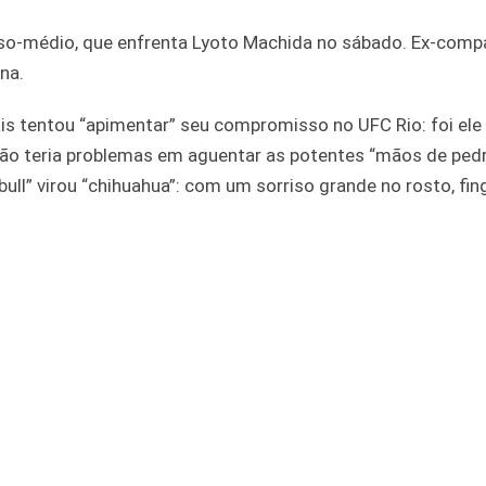
eso-médio, que enfrenta Lyoto Machida no sábado. Ex-comp
na.
ais tentou “apimentar” seu compromisso no UFC Rio: foi e
 não teria problemas em aguentar as potentes “mãos de ped
bull” virou “chihuahua”: com um sorriso grande no rosto, fing