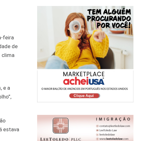
-feira
idade de
o clima
, e a
lho”,
não
já estava