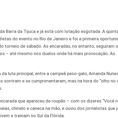
a Barra da Tijuca e já está com lotação esgotada. A quinta
tletas do evento no Rio de Janeiro e foi a primeira oportun
s do torneio de sábado. As encaradas, no entanto, seguiram 
tos – até mesmo nos duelos onde há mais provocação. As
 da luta principal, entre a campeã peso-galo, Amanda Nunes
s sorriram e se cumprimentaram, mas na hora do “olho no o
s.
 e encarada que apareceu de roupão – com os dizeres “Você 
eias, chinelo e caneca na mão, e ouviu dos jornalistas que 
ivem e treinam no Sul da Flórida.