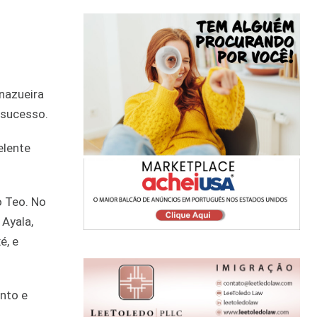
rnazueira
 sucesso.
elente
o Teo. No
 Ayala,
é, e
ento e