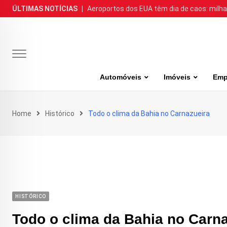
Skip
ÚLTIMAS NOTÍCIAS
|
Aeroportos dos EUA têm dia de caos: milh
to
content
Automóveis
Imóveis
Emp
Home
Histórico
Todo o clima da Bahia no Carnazueira
HISTÓRICO
Todo o clima da Bahia no Carn