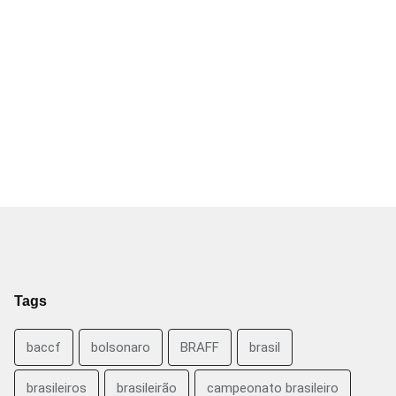
Tags
baccf
bolsonaro
BRAFF
brasil
brasileiros
brasileirão
campeonato brasileiro