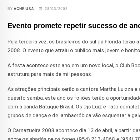
BY
ACHEIUSA
28/03/2008
Evento promete repetir sucesso de an
Pela terceira vez, os brasileiros do sul da Flórida terão
2008. O evento que atraiu o público mais jovem e bonito
A festa acontece este ano em um novo local, o Club Boc
estrutura para mais de mil pessoas.
As atrações principais serão a cantora Martha Luizza e 
quesito samba, este ano os foliões terão a oportunidad
com a banda Batuque Brasil. Os Djs Luiz e Tato complet
grupos de dança e de lambaeróbica vão esquentar a gal
O Carnazueira 2008 acontece dia 13 de abril, a partir d
sobre os abadás pelos fones (954) 213-4068 e (954) 