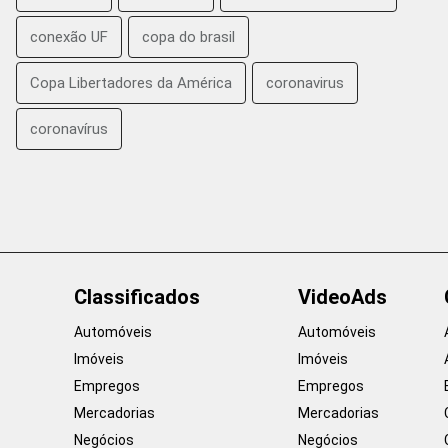
conexão UF
copa do brasil
Copa Libertadores da América
coronavirus
coronavírus
Classificados
VideoAds
Automóveis
Automóveis
Imóveis
Imóveis
Empregos
Empregos
Mercadorias
Mercadorias
Negócios
Negócios