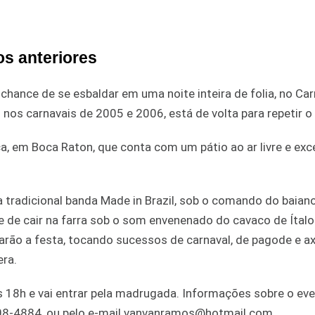
os anteriores
 a chance de se esbaldar em uma noite inteira de folia, no Ca
 nos carnavais de 2005 e 2006, está de volta para repetir o
a, em Boca Raton, que conta com um pátio ao ar livre e exc
a tradicional banda Made in Brazil, sob o comando do baian
e de cair na farra sob o som envenenado do cavaco de Ítalo
arão a festa, tocando sucessos de carnaval, de pagode e ax
era.
as 18h e vai entrar pela madrugada. Informações sobre o ev
708-4884, ou pelo e-mail vanvanramos@hotmail.com.