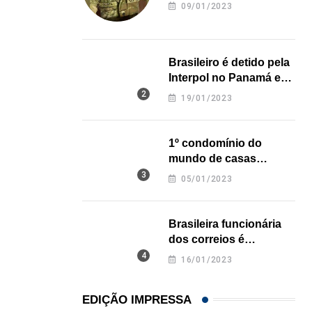
revela onde deixou o
09/01/2023
corpo
Açaí é reconhecido oficialmente como fruto brasi
21/01/2026
Brasileiro é detido pela
Interpol no Panamá e
pode pegar prisão
19/01/2023
perpétua nos EUA
1º condomínio do
mundo de casas
impressas em 3D é
05/01/2023
inaugurado no Texas
Brasileira funcionária
dos correios é
assassinada a facadas
16/01/2023
na Califórnia
EDIÇÃO IMPRESSA