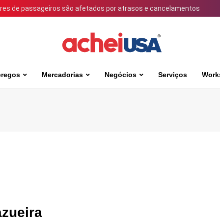
ares de passageiros são afetados por atrasos e cancelamentos
regos
Mercadorias
Negócios
Serviços
Work
azueira