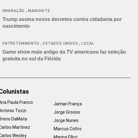
cancelamentos
,
IMIGRAÇÃO
MANCHETE
Trump assina novos decretos contra cidadania por
nascimento
,
,
ENTRETENIMENTO
ESTADOS UNIDOS
LOCAL
Game show mais antigo da TV americana faz seleção
gratuita no sul da Flórida
Colunistas
Ana Paula Franco
Jamari França
Antonio Tozzi
Jorge Grosso
Breno DaMata
Jorge Nunes
Carlos Martinez
Marcus Coltro
Carlos Wesley
Marina Elliot