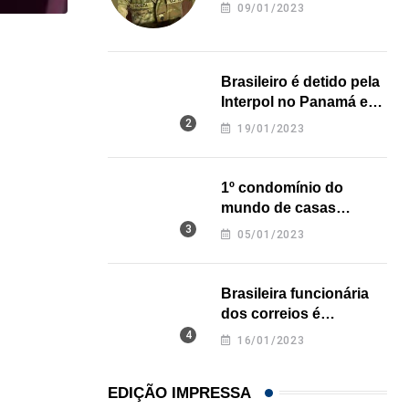
revela onde deixou o
09/01/2023
corpo
,
CARLOS WESLEY
ESPORTES
Brasileiro é detido pela
Palmeiras e Flamengo vencem bem na retomada d
Interpol no Panamá e
23/07/2026
pode pegar prisão
19/01/2023
perpétua nos EUA
1º condomínio do
mundo de casas
impressas em 3D é
05/01/2023
inaugurado no Texas
Brasileira funcionária
dos correios é
assassinada a facadas
16/01/2023
na Califórnia
EDIÇÃO IMPRESSA