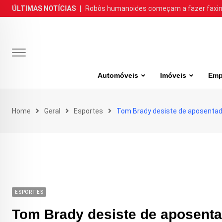
Skip
ÚLTIMAS NOTÍCIAS
|
Robôs humanoides começam a fazer faxina
to
content
Automóveis
Imóveis
Emp
Home
Geral
Esportes
Tom Brady desiste de aposentado
ESPORTES
Tom Brady desiste de aposentad