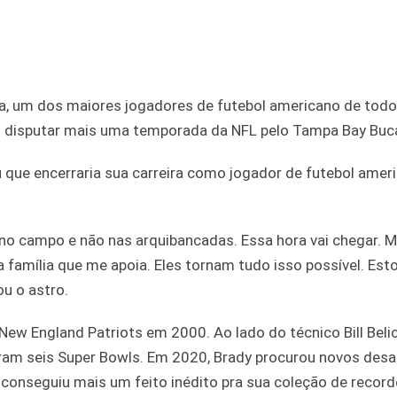
, um dos maiores jogadores de futebol americano de todo
ai disputar mais uma temporada da NFL pelo Tampa Bay Buc
u que encerraria sua carreira como jogador de futebol amer
 no campo e não nas arquibancadas. Essa hora vai chegar. 
amília que me apoia. Eles tornam tudo isso possível. Est
u o astro.
ew England Patriots em 2000. Ao lado do técnico Bill Belich
ram seis Super Bowls. Em 2020, Brady procurou novos desaf
 conseguiu mais um feito inédito pra sua coleção de record