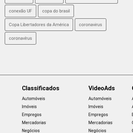
conexão UF
copa do brasil
Copa Libertadores da América
coronavirus
coronavírus
Classificados
VideoAds
Automóveis
Automóveis
Imóveis
Imóveis
Empregos
Empregos
Mercadorias
Mercadorias
Negócios
Negócios