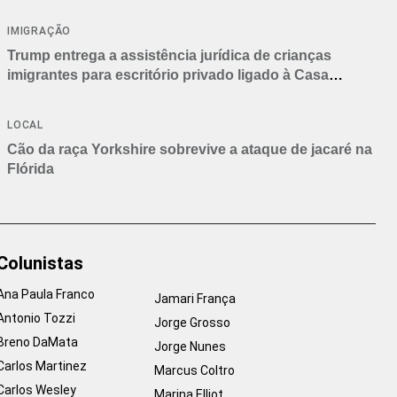
IMIGRAÇÃO
Trump entrega a assistência jurídica de crianças
imigrantes para escritório privado ligado à Casa
Branca
LOCAL
Cão da raça Yorkshire sobrevive a ataque de jacaré na
Flórida
Colunistas
Ana Paula Franco
Jamari França
Antonio Tozzi
Jorge Grosso
Breno DaMata
Jorge Nunes
Carlos Martinez
Marcus Coltro
Carlos Wesley
Marina Elliot