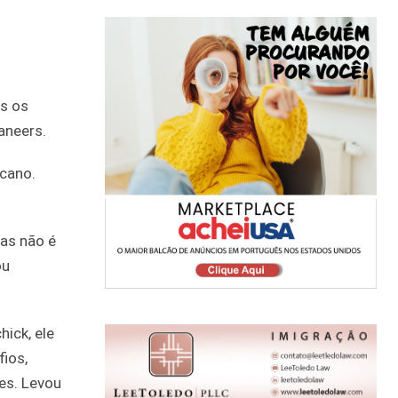
s os
aneers.
icano.
Mas não é
ou
ick, ele
ios,
es. Levou