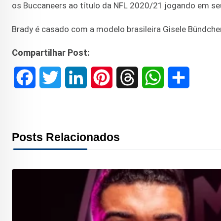
os Buccaneers ao título da NFL 2020/21 jogando em seu 
Brady é casado com a modelo brasileira Gisele Bündche
Compartilhar Post:
F
T
L
P
T
W
S
a
w
i
i
h
h
h
c
i
n
n
r
a
a
Posts Relacionados
e
t
k
t
e
t
r
b
t
e
e
a
s
e
o
e
d
r
d
A
o
r
I
e
s
p