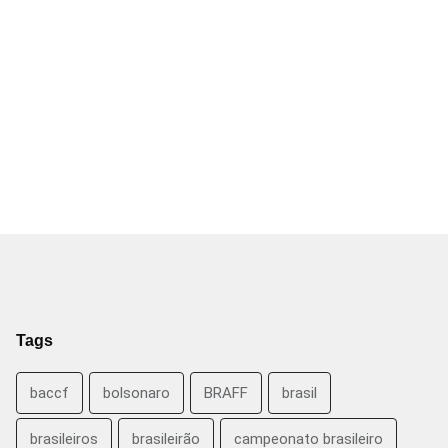
Tags
baccf
bolsonaro
BRAFF
brasil
brasileiros
brasileirão
campeonato brasileiro