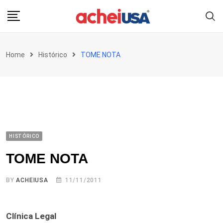
Skip
to
content
Home
Histórico
TOME NOTA
HISTÓRICO
TOME NOTA
BY
ACHEIUSA
11/11/2011
Clínica Legal