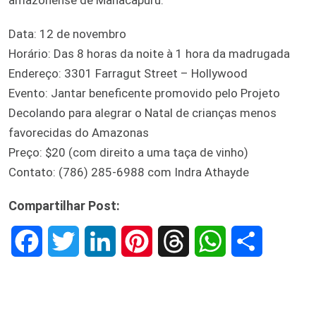
amazonense de Manacapuru.
Data: 12 de novembro
Horário: Das 8 horas da noite à 1 hora da madrugada
Endereço: 3301 Farragut Street – Hollywood
Evento: Jantar beneficente promovido pelo Projeto
Decolando para alegrar o Natal de crianças menos
favorecidas do Amazonas
Preço: $20 (com direito a uma taça de vinho)
Contato: (786) 285-6988 com Indra Athayde
Compartilhar Post:
F
T
L
P
T
W
S
a
w
i
i
h
h
h
c
i
n
n
r
a
a