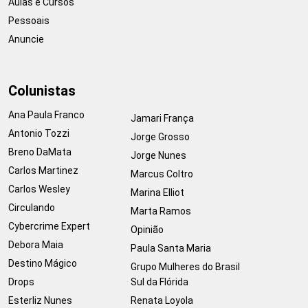
Aulas e Cursos
Pessoais
Anuncie
Colunistas
Ana Paula Franco
Jamari França
Antonio Tozzi
Jorge Grosso
Breno DaMata
Jorge Nunes
Carlos Martinez
Marcus Coltro
Carlos Wesley
Marina Elliot
Circulando
Marta Ramos
Cybercrime Expert
Opinião
Debora Maia
Paula Santa Maria
Destino Mágico
Grupo Mulheres do Brasil
Drops
Sul da Flórida
Esterliz Nunes
Renata Loyola