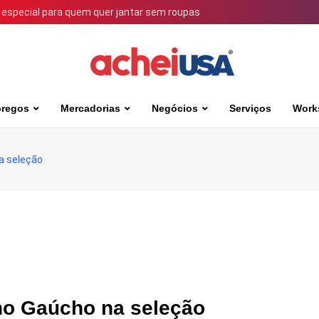
 especial para quem quer jantar sem roupas
regos
Mercadorias
Negócios
Serviços
Work
a seleção
nho Gaúcho na seleção