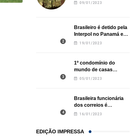
revela onde deixou o
09/01/2023
corpo
HISTÓRICO
Açaí é reconhecido oficialmente como fruto brasi
Brasileiro é detido pela
Interpol no Panamá e
21/01/2026
pode pegar prisão
19/01/2023
perpétua nos EUA
1º condomínio do
mundo de casas
impressas em 3D é
05/01/2023
inaugurado no Texas
Brasileira funcionária
dos correios é
assassinada a facadas
16/01/2023
na Califórnia
EDIÇÃO IMPRESSA