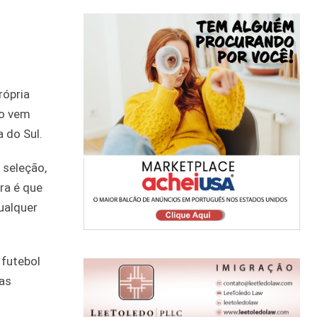
rópria
ão vem
 do Sul.
 seleção,
ra é que
ualquer
 futebol
tas