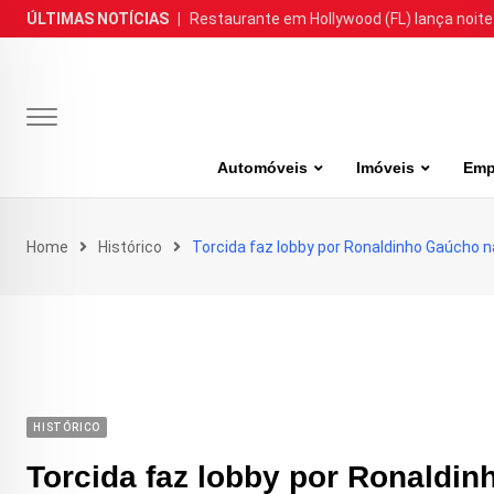
Skip
ÚLTIMAS NOTÍCIAS
|
Restaurante em Hollywood (FL) lança noite
to
content
Automóveis
Imóveis
Emp
Home
Histórico
Torcida faz lobby por Ronaldinho Gaúcho n
HISTÓRICO
Torcida faz lobby por Ronaldi