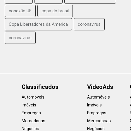
conexão UF
copa do brasil
Copa Libertadores da América
coronavirus
coronavírus
Classificados
VideoAds
Automóveis
Automóveis
Imóveis
Imóveis
Empregos
Empregos
Mercadorias
Mercadorias
Negócios
Negócios