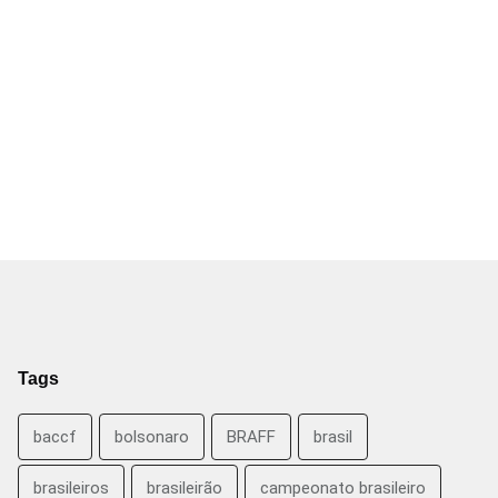
Tags
baccf
bolsonaro
BRAFF
brasil
brasileiros
brasileirão
campeonato brasileiro