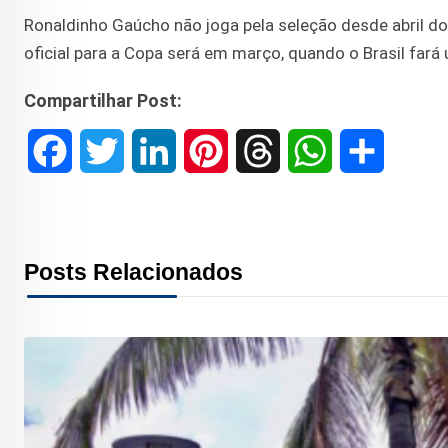
Ronaldinho Gaúcho não joga pela seleção desde abril d
oficial para a Copa será em março, quando o Brasil fará
Compartilhar Post:
F
T
L
P
T
W
S
a
w
i
i
h
h
h
c
i
n
n
r
a
a
Posts Relacionados
e
t
k
t
e
t
r
b
t
e
e
a
s
e
o
e
d
r
d
A
o
r
I
e
s
p