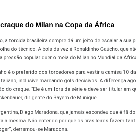
 craque do Milan na Copa da África
torcida brasileira sempre dá um jeito de escalar a sua p
lha do técnico. A bola da vez é Ronaldinho Gaúcho, que n
pressão popular quer o meia do Milan no Mundial da África
ho é o preferido dos torcedores para vestir a camisa 10 da
taliano, inclusive marcando gols decisivos. A diferença ago
do craque. “Ele é um fora de série e deve ser titular em q
eckenbauer, dirigente do Bayern de Munique.
rgentina, Diego Maradona, que jamais escondeu que é fã do
rá a mesma. Não entendo por que os brasileiros fazem tan
 jogar”, derramou-se Maradona.