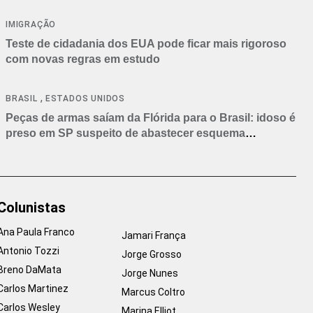
IMIGRAÇÃO
Teste de cidadania dos EUA pode ficar mais rigoroso
com novas regras em estudo
,
BRASIL
ESTADOS UNIDOS
Peças de armas saíam da Flórida para o Brasil: idoso é
preso em SP suspeito de abastecer esquema
criminoso
Colunistas
Ana Paula Franco
Jamari França
Antonio Tozzi
Jorge Grosso
Breno DaMata
Jorge Nunes
Carlos Martinez
Marcus Coltro
Carlos Wesley
Marina Elliot