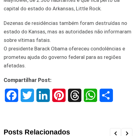
Mayflower, de 2.300 habitantes e que fica perto da
capital do estado do Arkansas, Little Rock.
Dezenas de residências também foram destruídas no
estado do Kansas, mas as autoridades não informaram
sobre vítimas fatais.
O presidente Barack Obama ofereceu condolências e
prometeu ajuda do governo federal para as regiões
afetadas.
Compartilhar Post:
F
T
L
P
T
W
S
a
w
i
i
h
h
h
c
i
n
n
r
a
a
Posts Relacionados
e
t
k
t
e
t
r