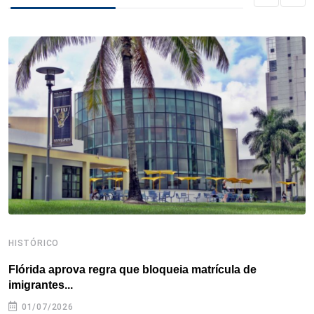
b
t
e
e
a
s
e
o
e
d
r
d
A
o
r
I
e
s
p
k
n
s
p
t
HISTÓRICO
H
Flórida aprova regra que bloqueia matrícula de
A
imigrantes...
01/07/2026