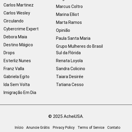
Carlos Martinez
Marcus Coltro
Carlos Wesley
Marina Elliot
Circulando
Marta Ramos
Cybercrime Expert
Opinião
Debora Maia
Paula Santa Maria
Destino Mágico
Grupo Mulheres do Brasil
Drops
Sul da Flórida
Esterliz Nunes
Renata Loyola
Franz Valla
Sandra Colicino
Gabriela Egito
Taiara Desirée
Ida Sem Volta
Tatiana Cesso
Imigração Em Dia
© 2025 AcheiUSA.
Início
Anuncie Grátis
Privacy Policy
Terms of Service
Contato