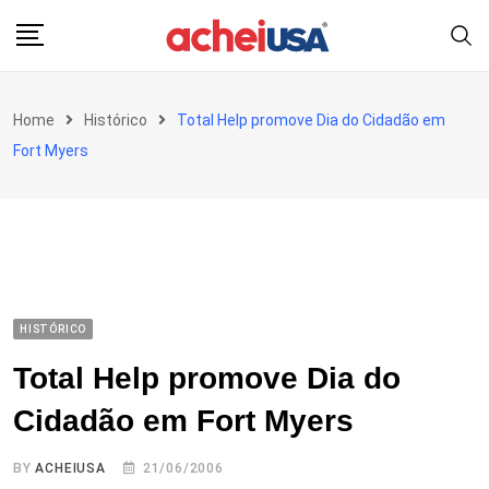
Skip
to
content
Home
Histórico
Total Help promove Dia do Cidadão em
Fort Myers
HISTÓRICO
Total Help promove Dia do
Cidadão em Fort Myers
BY
ACHEIUSA
21/06/2006