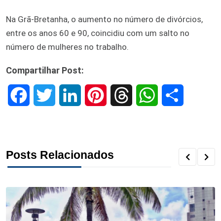
Na Grã-Bretanha, o aumento no número de divórcios,
entre os anos 60 e 90, coincidiu com um salto no
número de mulheres no trabalho.
Compartilhar Post:
F
T
L
P
T
W
S
a
w
i
i
h
h
h
c
i
n
n
r
a
a
Posts Relacionados
e
t
k
t
e
t
r
b
t
e
e
a
s
e
o
e
d
r
d
A