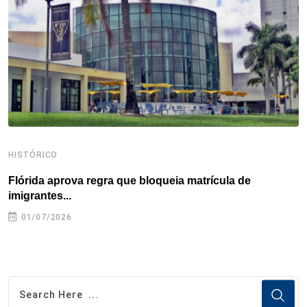
o
r
I
e
s
p
k
n
s
p
t
HISTÓRICO
H
Flórida aprova regra que bloqueia matrícula de
A
imigrantes...
01/07/2026