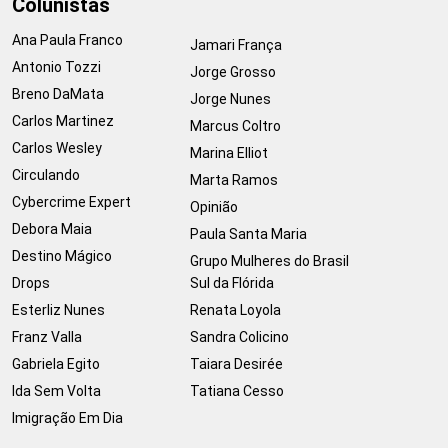
Colunistas
Ana Paula Franco
Jamari França
Antonio Tozzi
Jorge Grosso
Breno DaMata
Jorge Nunes
Carlos Martinez
Marcus Coltro
Carlos Wesley
Marina Elliot
Circulando
Marta Ramos
Cybercrime Expert
Opinião
Debora Maia
Paula Santa Maria
Destino Mágico
Grupo Mulheres do Brasil
Drops
Sul da Flórida
Esterliz Nunes
Renata Loyola
Franz Valla
Sandra Colicino
Gabriela Egito
Taiara Desirée
Ida Sem Volta
Tatiana Cesso
Imigração Em Dia