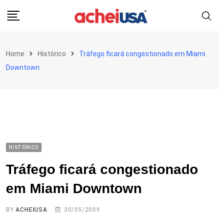
Skip
to
content
Home
Histórico
Tráfego ficará congestionado em Miami
Downtown
HISTÓRICO
Tráfego ficará congestionado
em Miami Downtown
BY
ACHEIUSA
20/05/2009