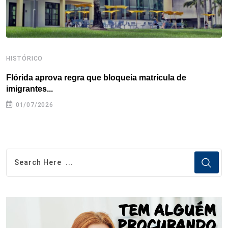
HISTÓRICO
H
Flórida aprova regra que bloqueia matrícula de
A
imigrantes...
01/07/2026