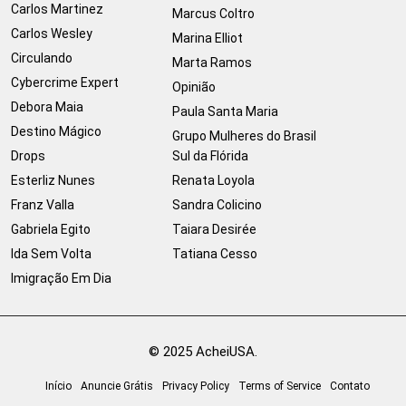
Carlos Martinez
Marcus Coltro
Carlos Wesley
Marina Elliot
Circulando
Marta Ramos
Cybercrime Expert
Opinião
Debora Maia
Paula Santa Maria
Destino Mágico
Grupo Mulheres do Brasil
Drops
Sul da Flórida
Esterliz Nunes
Renata Loyola
Franz Valla
Sandra Colicino
Gabriela Egito
Taiara Desirée
Ida Sem Volta
Tatiana Cesso
Imigração Em Dia
© 2025 AcheiUSA.
Início
Anuncie Grátis
Privacy Policy
Terms of Service
Contato