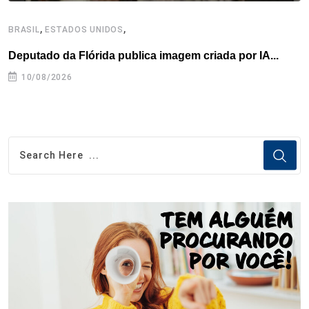
,
,
BRASIL
ESTADOS UNIDOS
E
Deputado da Flórida publica imagem criada por IA...
B
10/08/2026