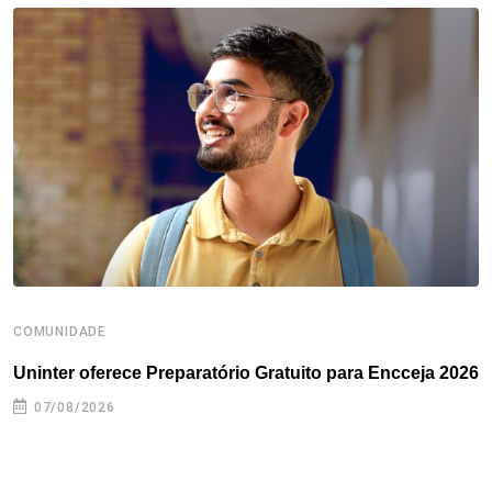
o
e
d
r
d
A
o
r
I
e
s
p
k
n
s
p
t
COMUNIDADE
B
Uninter oferece Preparatório Gratuito para Encceja 2026
E
e
07/08/2026