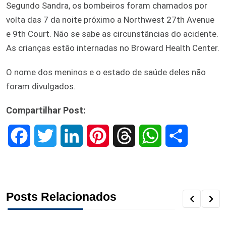
Segundo Sandra, os bombeiros foram chamados por
volta das 7 da noite próximo a Northwest 27th Avenue
e 9th Court. Não se sabe as circunstâncias do acidente.
As crianças estão internadas no Broward Health Center.
O nome dos meninos e o estado de saúde deles não
foram divulgados.
Compartilhar Post:
F
T
L
P
T
W
S
a
w
i
i
h
h
h
c
i
n
n
r
a
a
Posts Relacionados
e
t
k
t
e
t
r
b
t
e
e
a
s
e