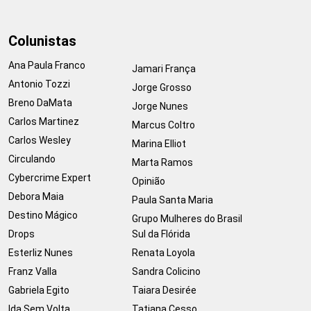
Colunistas
Ana Paula Franco
Jamari França
Antonio Tozzi
Jorge Grosso
Breno DaMata
Jorge Nunes
Carlos Martinez
Marcus Coltro
Carlos Wesley
Marina Elliot
Circulando
Marta Ramos
Cybercrime Expert
Opinião
Debora Maia
Paula Santa Maria
Destino Mágico
Grupo Mulheres do Brasil
Drops
Sul da Flórida
Esterliz Nunes
Renata Loyola
Franz Valla
Sandra Colicino
Gabriela Egito
Taiara Desirée
Ida Sem Volta
Tatiana Cesso