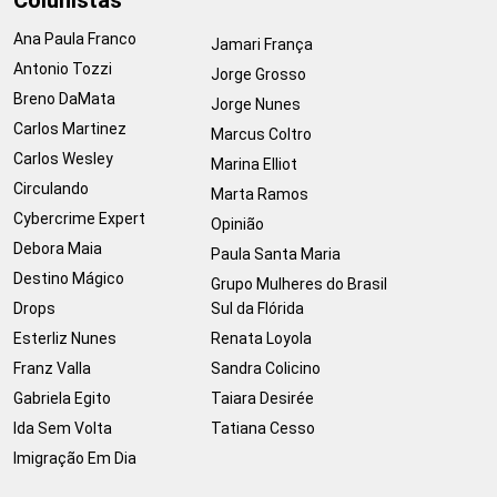
Ana Paula Franco
Jamari França
Antonio Tozzi
Jorge Grosso
Breno DaMata
Jorge Nunes
Carlos Martinez
Marcus Coltro
Carlos Wesley
Marina Elliot
Circulando
Marta Ramos
Cybercrime Expert
Opinião
Debora Maia
Paula Santa Maria
Destino Mágico
Grupo Mulheres do Brasil
Drops
Sul da Flórida
Esterliz Nunes
Renata Loyola
Franz Valla
Sandra Colicino
Gabriela Egito
Taiara Desirée
Ida Sem Volta
Tatiana Cesso
Imigração Em Dia