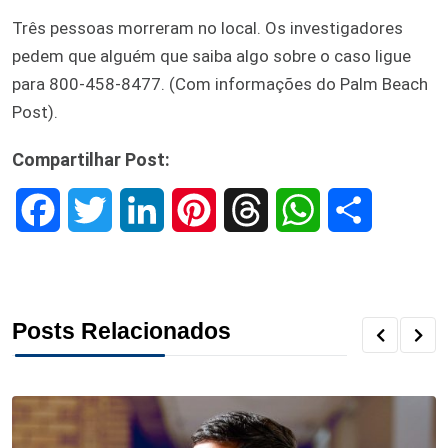
Três pessoas morreram no local. Os investigadores
pedem que alguém que saiba algo sobre o caso ligue
para 800-458-8477. (Com informações do Palm Beach
Post).
Compartilhar Post:
F
T
L
P
T
W
S
a
w
i
i
h
h
h
c
i
n
n
r
a
a
Posts Relacionados
e
t
k
t
e
t
r
b
t
e
e
a
s
e
o
e
d
r
d
A