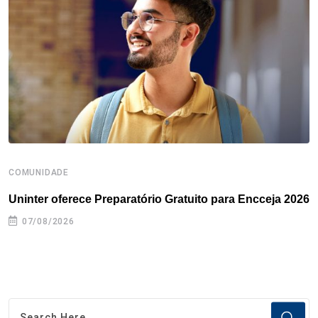
o
r
I
e
s
p
k
n
s
p
t
COMUNIDADE
B
Uninter oferece Preparatório Gratuito para Encceja 2026
E
e
07/08/2026