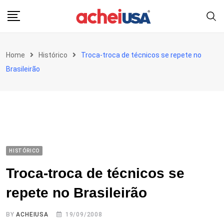
Skip
to
content
Home
Histórico
Troca-troca de técnicos se repete no
Brasileirão
HISTÓRICO
Troca-troca de técnicos se
repete no Brasileirão
BY
ACHEIUSA
19/09/2008