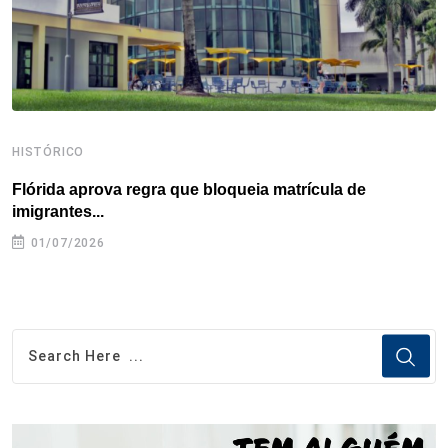
t
HISTÓRICO
H
Flórida aprova regra que bloqueia matrícula de
A
imigrantes...
01/07/2026