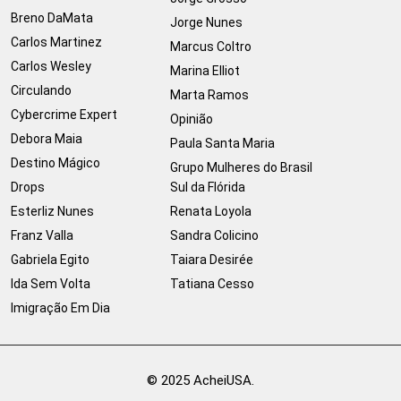
Breno DaMata
Jorge Nunes
Carlos Martinez
Marcus Coltro
Carlos Wesley
Marina Elliot
Circulando
Marta Ramos
Cybercrime Expert
Opinião
Debora Maia
Paula Santa Maria
Destino Mágico
Grupo Mulheres do Brasil
Drops
Sul da Flórida
Esterliz Nunes
Renata Loyola
Franz Valla
Sandra Colicino
Gabriela Egito
Taiara Desirée
Ida Sem Volta
Tatiana Cesso
Imigração Em Dia
© 2025 AcheiUSA.