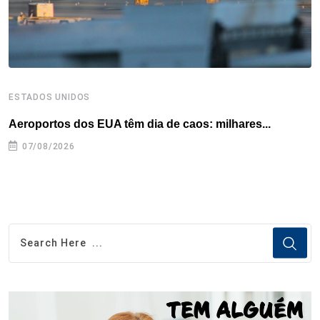
t
ESTADOS UNIDOS
I
Aeroportos dos EUA têm dia de caos: milhares...
T
n
07/08/2026