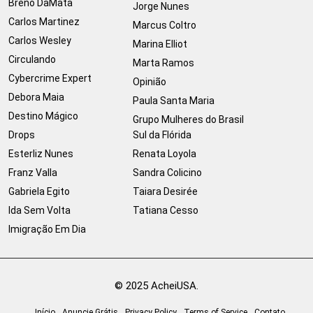
Breno DaMata
Jorge Nunes
Carlos Martinez
Marcus Coltro
Carlos Wesley
Marina Elliot
Circulando
Marta Ramos
Cybercrime Expert
Opinião
Debora Maia
Paula Santa Maria
Destino Mágico
Grupo Mulheres do Brasil
Drops
Sul da Flórida
Esterliz Nunes
Renata Loyola
Franz Valla
Sandra Colicino
Gabriela Egito
Taiara Desirée
Ida Sem Volta
Tatiana Cesso
Imigração Em Dia
© 2025 AcheiUSA.
Início
Anuncie Grátis
Privacy Policy
Terms of Service
Contato