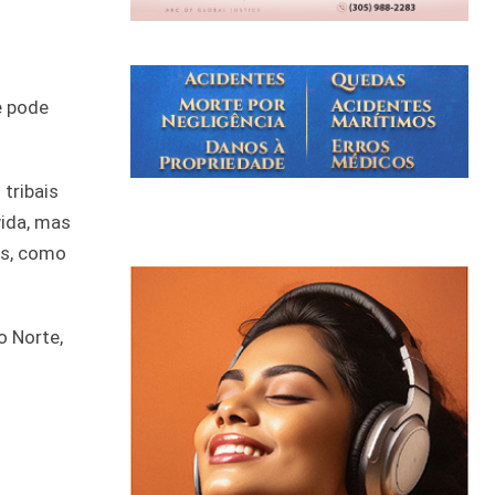
e pode
 tribais
vida, mas
ns, como
o Norte,