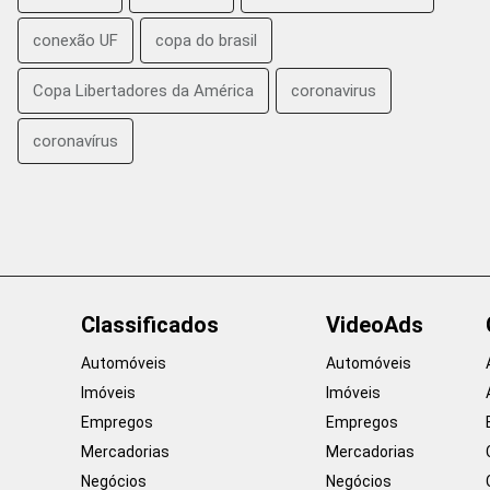
conexão UF
copa do brasil
Copa Libertadores da América
coronavirus
coronavírus
Classificados
VideoAds
Automóveis
Automóveis
Imóveis
Imóveis
Empregos
Empregos
Mercadorias
Mercadorias
Negócios
Negócios