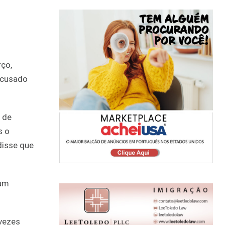
rço,
 acusado
 de
s o
disse que
 um
 vezes