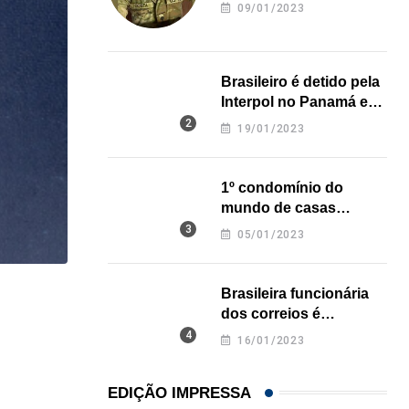
revela onde deixou o
09/01/2023
corpo
Brasileiro é detido pela
Interpol no Panamá e
pode pegar prisão
19/01/2023
perpétua nos EUA
1º condomínio do
mundo de casas
impressas em 3D é
05/01/2023
inaugurado no Texas
Brasileira funcionária
,
,
BRASIL
ESTADOS UNIDOS
MUNDO
dos correios é
assassinada a facadas
Brasil e EUA alertam cidadãos sobre viagens ao..
16/01/2023
na Califórnia
23/07/2026
EDIÇÃO IMPRESSA