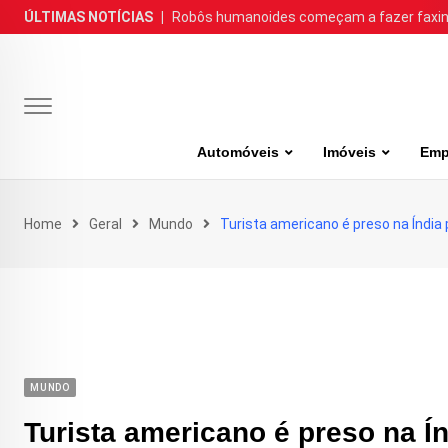
Skip
ÚLTIMAS NOTÍCIAS
|
Robôs humanoides começam a fazer faxina
to
content
Automóveis
Imóveis
Emp
Home
Geral
Mundo
Turista americano é preso na Índia 
MUNDO
Turista americano é preso na Ín