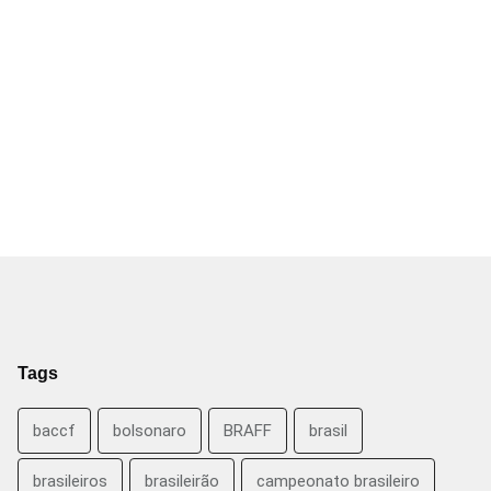
Tags
baccf
bolsonaro
BRAFF
brasil
brasileiros
brasileirão
campeonato brasileiro