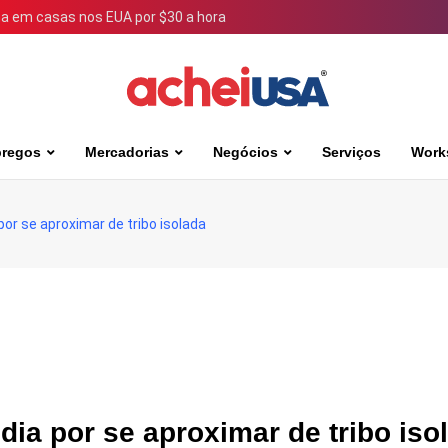
 em casas nos EUA por $30 a hora
regos
Mercadorias
Negócios
Serviços
Work
por se aproximar de tribo isolada
dia por se aproximar de tribo iso