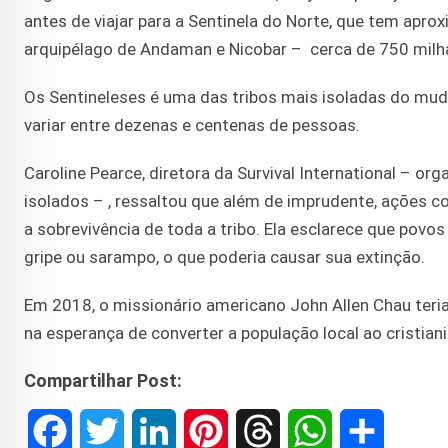
antes de viajar para a Sentinela do Norte, que tem ap
arquipélago de Andaman e Nicobar – cerca de 750 milha
Os Sentineleses é uma das tribos mais isoladas do mudo
variar entre dezenas e centenas de pessoas.
Caroline Pearce, diretora da Survival International – or
isolados – , ressaltou que além de imprudente, ações c
a sobrevivência de toda a tribo. Ela esclarece que po
gripe ou sarampo, o que poderia causar sua extinção.
Em 2018, o missionário americano John Allen Chau teria 
na esperança de converter a população local ao cristian
Compartilhar Post:
F
T
L
P
T
W
S