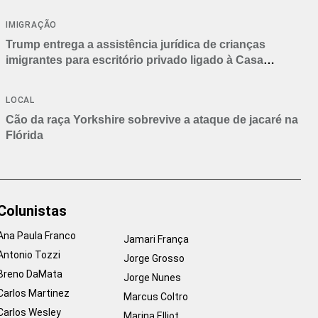
IMIGRAÇÃO
Trump entrega a assistência jurídica de crianças
imigrantes para escritório privado ligado à Casa
Branca
LOCAL
Cão da raça Yorkshire sobrevive a ataque de jacaré na
Flórida
Colunistas
Ana Paula Franco
Jamari França
Antonio Tozzi
Jorge Grosso
Breno DaMata
Jorge Nunes
Carlos Martinez
Marcus Coltro
Carlos Wesley
Marina Elliot