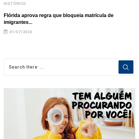
HISTÓRICO
H
Flórida aprova regra que bloqueia matrícula de
A
imigrantes...
01/07/2026