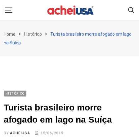
Skip
to
content
Home
Histórico
Turista brasileiro morre afogado em lago
na Suíça
HISTÓRICO
Turista brasileiro morre
afogado em lago na Suíça
BY
ACHEIUSA
15/06/2015