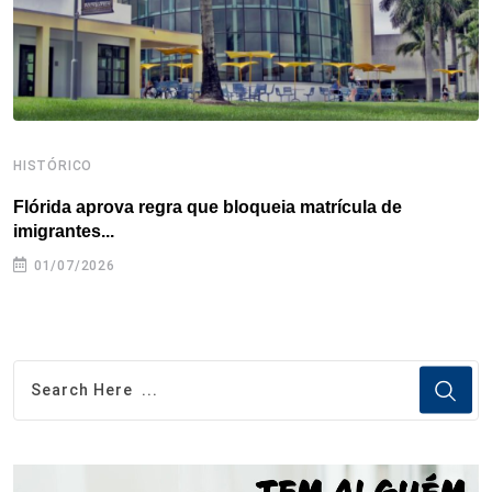
t
HISTÓRICO
H
Flórida aprova regra que bloqueia matrícula de
A
imigrantes...
01/07/2026