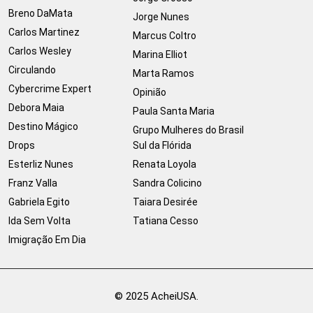
Breno DaMata
Jorge Nunes
Carlos Martinez
Marcus Coltro
Carlos Wesley
Marina Elliot
Circulando
Marta Ramos
Cybercrime Expert
Opinião
Debora Maia
Paula Santa Maria
Destino Mágico
Grupo Mulheres do Brasil
Drops
Sul da Flórida
Esterliz Nunes
Renata Loyola
Franz Valla
Sandra Colicino
Gabriela Egito
Taiara Desirée
Ida Sem Volta
Tatiana Cesso
Imigração Em Dia
© 2025 AcheiUSA.