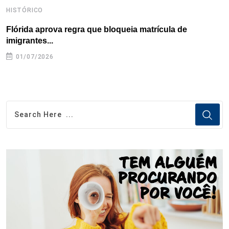
HISTÓRICO
H
Flórida aprova regra que bloqueia matrícula de
A
imigrantes...
01/07/2026