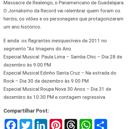
Massacre de Realengo, o Panamericano de Guadalajara.
O Jornalismo da Record vai relembrar quem foram os
heróis, os vilões e os personagens que protagonizaram
um ano histórico.
E ainda: os flagrantes inesquecíveis de 2011 no
segmento “As Imagens do Ano.
Especial Musical: Paula Lima – Samba Chic – Dia 28 de
dezembro às 9:00 PM
Especial Musical:Edinho Santa Cruz – Na estrada do
Rock – Dia 30 de dezembro às 9:00 PM
Especial Musical:Roupa Nova 30 Anos – Dia 31 de
dezembro às 10:30 PM e contagem regressiva.
Compartilhar Post:
F
T
L
P
T
W
S