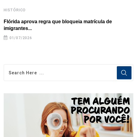
HISTÓRICO
H
Flórida aprova regra que bloqueia matrícula de
A
imigrantes...
01/07/2026