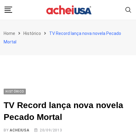
Skip
to
content
Home
Histórico
TV Record lança nova novela Pecado
Mortal
HISTÓRICO
TV Record lança nova novela
Pecado Mortal
BY
ACHEIUSA
20/09/2013