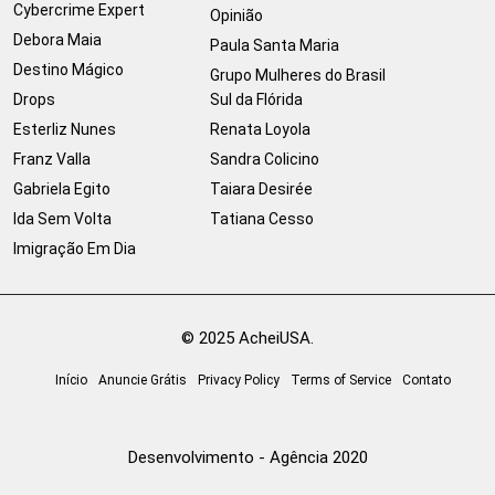
Cybercrime Expert
Opinião
Debora Maia
Paula Santa Maria
Destino Mágico
Grupo Mulheres do Brasil
Drops
Sul da Flórida
Esterliz Nunes
Renata Loyola
Franz Valla
Sandra Colicino
Gabriela Egito
Taiara Desirée
Ida Sem Volta
Tatiana Cesso
Imigração Em Dia
© 2025 AcheiUSA.
Início
Anuncie Grátis
Privacy Policy
Terms of Service
Contato
Desenvolvimento - Agência 2020