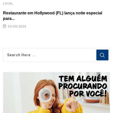
LOCAL
L
Restaurante em Hollywood (FL) lança noite especial
S
para...
05/08/2026