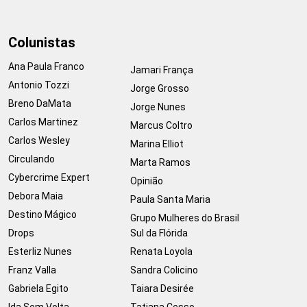
Colunistas
Ana Paula Franco
Jamari França
Antonio Tozzi
Jorge Grosso
Breno DaMata
Jorge Nunes
Carlos Martinez
Marcus Coltro
Carlos Wesley
Marina Elliot
Circulando
Marta Ramos
Cybercrime Expert
Opinião
Debora Maia
Paula Santa Maria
Destino Mágico
Grupo Mulheres do Brasil
Drops
Sul da Flórida
Esterliz Nunes
Renata Loyola
Franz Valla
Sandra Colicino
Gabriela Egito
Taiara Desirée
Ida Sem Volta
Tatiana Cesso