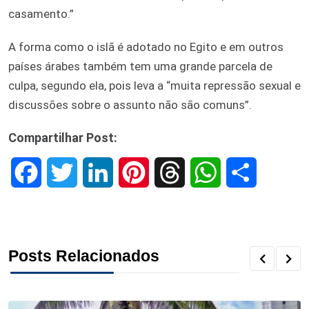
casamento.”
A forma como o islã é adotado no Egito e em outros
países árabes também tem uma grande parcela de
culpa, segundo ela, pois leva a “muita repressão sexual e
discussões sobre o assunto não são comuns”.
Compartilhar Post:
F
T
L
P
T
W
S
a
w
i
i
h
h
h
c
i
n
n
r
a
a
Posts Relacionados
e
t
k
t
e
t
r
b
t
e
e
a
s
e