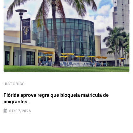
o
e
d
r
d
A
o
r
I
e
s
p
k
n
s
p
t
HISTÓRICO
H
Flórida aprova regra que bloqueia matrícula de
A
imigrantes...
01/07/2026