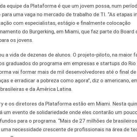
a da equipe da Plataforma é que um jovem possa, num perío
 para uma vaga no mercado de trabalho de TI. “As etapas 
ação com especialistas, estágio e finalmente colocação
reinamento do Burgerking, em Miami, que faz parte do Board 
para os jovens.
u a vida de dezenas de alunos. O projeto-piloto, na maior f
 dos graduados do programa em empresas e startups do Rio
orma vai formar mais de mil desenvolvedores até o final de
as e erradicar a pobreza como agora”, diz o americano, 
brasileiras e da América Latina.
ary e os diretores da Plataforma estão em Miami. Nesta quin
rá um evento de solidariedade onde eles contarão um pouc
fundos para o programa. “Mais de 27 milhões de brasileiro
uma necessidade crescente de profissionais na área de te