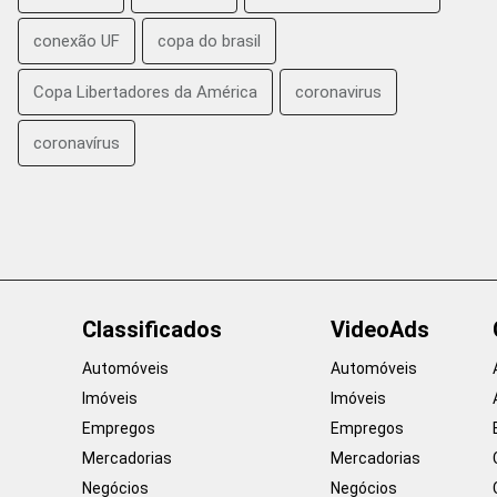
conexão UF
copa do brasil
Copa Libertadores da América
coronavirus
coronavírus
Classificados
VideoAds
Automóveis
Automóveis
Imóveis
Imóveis
Empregos
Empregos
Mercadorias
Mercadorias
Negócios
Negócios