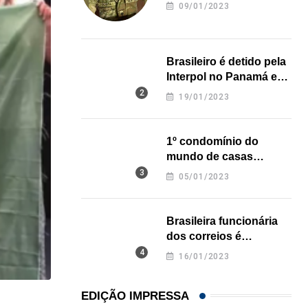
revela onde deixou o
09/01/2023
corpo
Brasileiro é detido pela
Interpol no Panamá e
pode pegar prisão
19/01/2023
perpétua nos EUA
1º condomínio do
mundo de casas
impressas em 3D é
05/01/2023
inaugurado no Texas
Brasileira funcionária
dos correios é
assassinada a facadas
16/01/2023
na Califórnia
EDIÇÃO IMPRESSA
,
BRASIL
ESTADOS UNIDOS