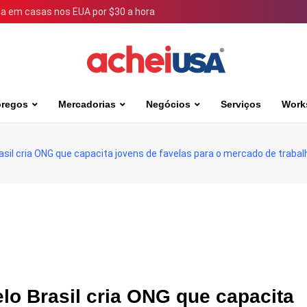
 em casas nos EUA por $30 a hora
regos
Mercadorias
Negócios
Serviços
Work
sil cria ONG que capacita jovens de favelas para o mercado de trabal
lo Brasil cria ONG que capacita