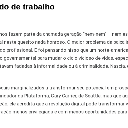
do de trabalho
4 anos fazem parte da chamada geração “nem-nem” – nem e
al neste quesito nada honroso. O maior problema da baixa 
ado profissional. E foi pensando nisso que um norte-americ
ão governamental para mudar o ciclo vicioso de vidas, espe
avam fadadas à informalidade ou à criminalidade. Nascia, 
locais marginalizados a transformar seu potencial em prosp
ndador da Plataforma, Gary Carrier, de Seattle, mas que a
o, ele acredita que a revolução digital pode transformar v
eração menos privilegiada e com menos oportunidades para 