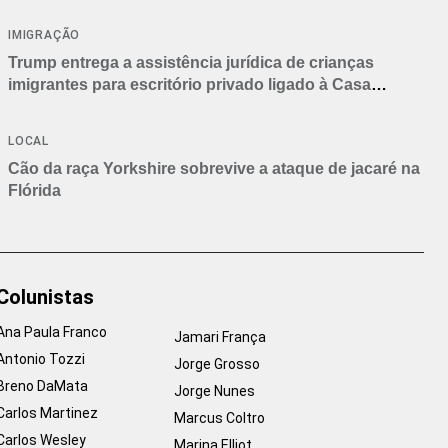
IMIGRAÇÃO
Trump entrega a assistência jurídica de crianças
imigrantes para escritório privado ligado à Casa
Branca
LOCAL
Cão da raça Yorkshire sobrevive a ataque de jacaré na
Flórida
Colunistas
Ana Paula Franco
Jamari França
Antonio Tozzi
Jorge Grosso
Breno DaMata
Jorge Nunes
Carlos Martinez
Marcus Coltro
Carlos Wesley
Marina Elliot