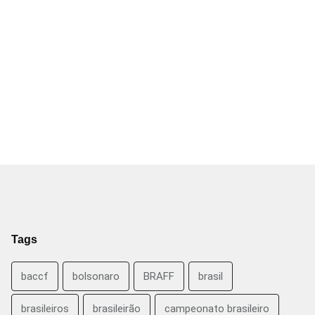
Tags
baccf
bolsonaro
BRAFF
brasil
brasileiros
brasileirão
campeonato brasileiro