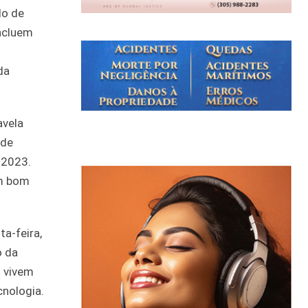
do de
incluem
da
avela
 de
 2023.
em bom
ta-feira,
o da
s vivem
cnologia.