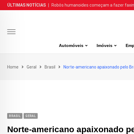
Skip
ÚLTIMAS NOTÍCIAS
|
Robôs humanoides começam a fazer faxina
to
content
Automóveis
Imóveis
Emp
Home
Geral
Brasil
Norte-americano apaixonado pelo Bra
BRASIL
GERAL
Norte-americano apaixonado pe