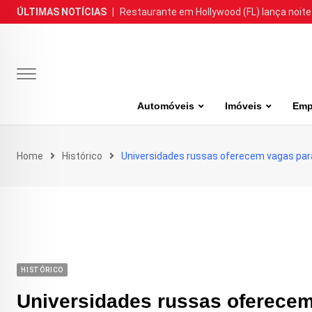
Skip
ÚLTIMAS NOTÍCIAS
|
Restaurante em Hollywood (FL) lança noite
to
content
Automóveis
Imóveis
Emp
Home
Histórico
Universidades russas oferecem vagas para
HISTÓRICO
Universidades russas oferecem