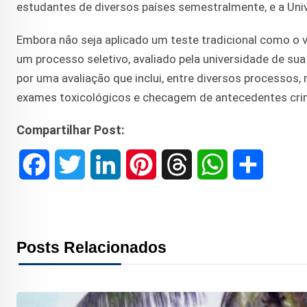
estudantes de diversos países semestralmente, e a Un
Embora não seja aplicado um teste tradicional como o ve
um processo seletivo, avaliado pela universidade de su
por uma avaliação que inclui, entre diversos processos, 
exames toxicológicos e checagem de antecedentes crim
Compartilhar Post:
F
T
L
P
T
W
S
a
w
i
i
h
h
h
c
i
n
n
r
a
a
Posts Relacionados
e
t
k
t
e
t
r
b
t
e
e
a
s
e