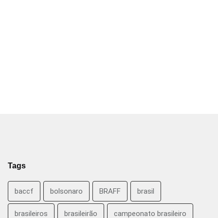
Tags
baccf
bolsonaro
BRAFF
brasil
brasileiros
brasileirão
campeonato brasileiro