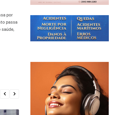
ssa por
ato passa
e saúde,