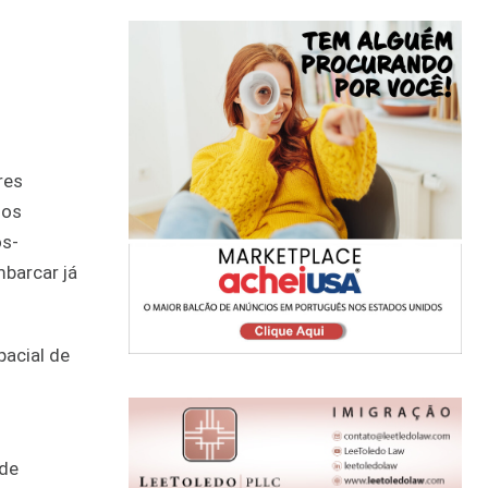
res
dos
ós-
barcar já
pacial de
 de