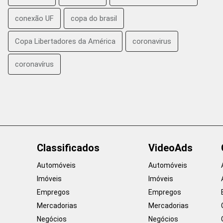
conexão UF
copa do brasil
Copa Libertadores da América
coronavirus
coronavírus
Classificados
VideoAds
Automóveis
Automóveis
Imóveis
Imóveis
Empregos
Empregos
Mercadorias
Mercadorias
Negócios
Negócios