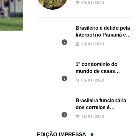
revela onde deixou o
09/01/2023
corpo
Brasileiro é detido pela
Interpol no Panamá e
pode pegar prisão
HISTÓRICO
19/01/2023
perpétua nos EUA
Açaí é reconhecido oficialmente como fruto brasi
1º condomínio do
21/01/2026
mundo de casas
impressas em 3D é
05/01/2023
inaugurado no Texas
Brasileira funcionária
dos correios é
assassinada a facadas
16/01/2023
na Califórnia
EDIÇÃO IMPRESSA