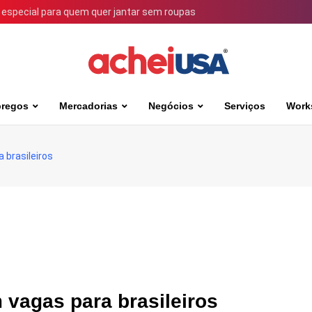
 especial para quem quer jantar sem roupas
regos
Mercadorias
Negócios
Serviços
Work
 brasileiros
 vagas para brasileiros