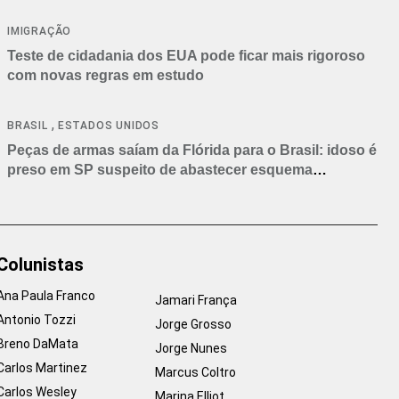
IMIGRAÇÃO
Teste de cidadania dos EUA pode ficar mais rigoroso
com novas regras em estudo
,
BRASIL
ESTADOS UNIDOS
Peças de armas saíam da Flórida para o Brasil: idoso é
preso em SP suspeito de abastecer esquema
criminoso
Colunistas
Ana Paula Franco
Jamari França
Antonio Tozzi
Jorge Grosso
Breno DaMata
Jorge Nunes
Carlos Martinez
Marcus Coltro
Carlos Wesley
Marina Elliot