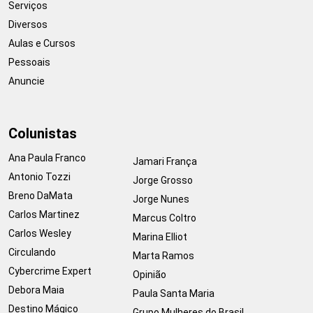
Serviços
Diversos
Aulas e Cursos
Pessoais
Anuncie
Colunistas
Ana Paula Franco
Jamari França
Antonio Tozzi
Jorge Grosso
Breno DaMata
Jorge Nunes
Carlos Martinez
Marcus Coltro
Carlos Wesley
Marina Elliot
Circulando
Marta Ramos
Cybercrime Expert
Opinião
Debora Maia
Paula Santa Maria
Destino Mágico
Grupo Mulheres do Brasil