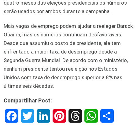
quatro meses das eleições presidenciais os números
serão usados por ambos durante a campanha.
Mais vagas de emprego podem ajudar a reeleger Barack
Obama, mas os números continuam desfavoráveis.
Desde que assumiu o posto de presidente, ele tem
enfrentado a maior taxa de desemprego desde a
Segunda Guerra Mundial. De acordo com o ministério,
nenhum presidente tentou reeleição nos Estados
Unidos com taxa de desemprego superior a 8% nas
últimas seis décadas.
Compartilhar Post:
F
T
L
P
T
W
S
a
w
i
i
h
h
h