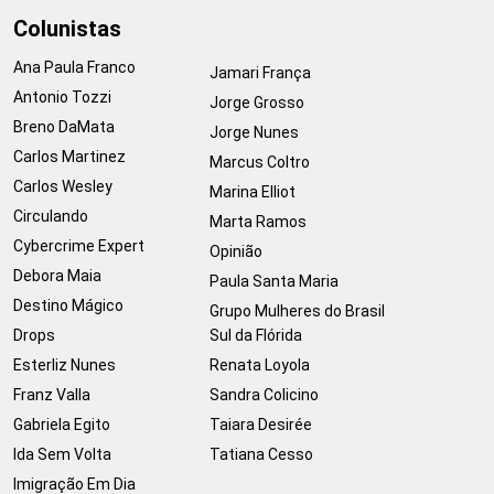
Colunistas
Ana Paula Franco
Jamari França
Antonio Tozzi
Jorge Grosso
Breno DaMata
Jorge Nunes
Carlos Martinez
Marcus Coltro
Carlos Wesley
Marina Elliot
Circulando
Marta Ramos
Cybercrime Expert
Opinião
Debora Maia
Paula Santa Maria
Destino Mágico
Grupo Mulheres do Brasil
Drops
Sul da Flórida
Esterliz Nunes
Renata Loyola
Franz Valla
Sandra Colicino
Gabriela Egito
Taiara Desirée
Ida Sem Volta
Tatiana Cesso
Imigração Em Dia