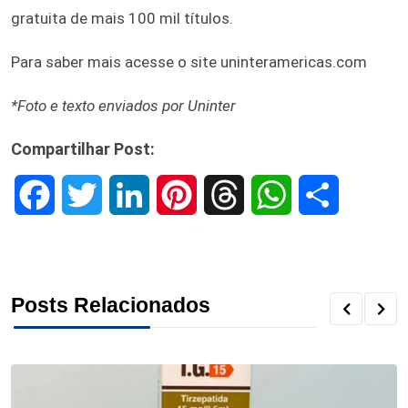
gratuita de mais 100 mil títulos.
Para saber mais acesse o site uninteramericas.com
*Foto e texto enviados por Uninter
Compartilhar Post:
F
T
L
P
T
W
S
a
w
i
i
h
h
h
c
i
n
n
r
a
a
Posts Relacionados
e
t
k
t
e
t
r
b
t
e
e
a
s
e
o
e
d
r
d
A