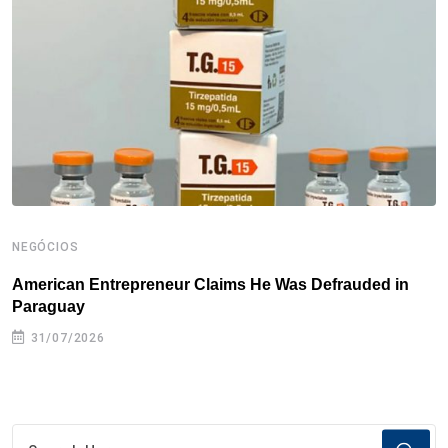
o
r
I
e
s
p
k
n
s
p
t
NEGÓCIOS
N
American Entrepreneur Claims He Was Defrauded in
D
Paraguay
31/07/2026