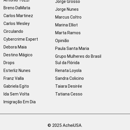
Jorge Grosso
Breno DaMata
Jorge Nunes
Carlos Martinez
Marcus Coltro
Carlos Wesley
Marina Elliot
Circulando
Marta Ramos
Cybercrime Expert
Opinião
Debora Maia
Paula Santa Maria
Destino Mágico
Grupo Mulheres do Brasil
Drops
Sul da Flórida
Esterliz Nunes
Renata Loyola
Franz Valla
Sandra Colicino
Gabriela Egito
Taiara Desirée
Ida Sem Volta
Tatiana Cesso
Imigração Em Dia
© 2025 AcheiUSA.