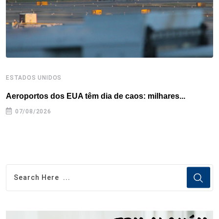
t
ESTADOS UNIDOS
I
Aeroportos dos EUA têm dia de caos: milhares...
T
n
07/08/2026