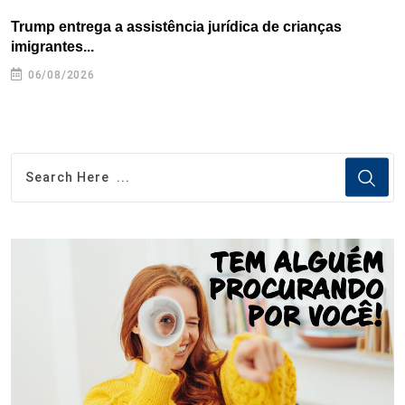
Trump entrega a assistência jurídica de crianças
E
imigrantes...
e
06/08/2026