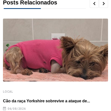
Posts Relacionados
k
n
s
p
t
LOCAL
L
Cão da raça Yorkshire sobrevive a ataque de...
R
p
06/08/2026