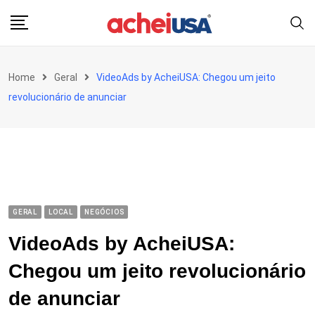
Skip
to
content
Home
Geral
VideoAds by AcheiUSA: Chegou um jeito
revolucionário de anunciar
GERAL
LOCAL
NEGÓCIOS
VideoAds by AcheiUSA:
Chegou um jeito revolucionário
de anunciar