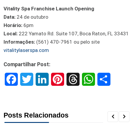
Vitality Spa Franchise Launch Opening
Data:
24 de outubro
Horário:
6pm
Local:
222 Yamato Rd. Suite 107, Boca Raton, FL 33431
Informações:
(561) 470-7961 ou pelo site
vitalitylaserspa.com
Compartilhar Post:
F
T
L
P
T
W
S
a
w
i
i
h
h
h
c
i
n
n
r
a
a
Posts Relacionados
e
t
k
t
e
t
r
b
t
e
e
a
s
e