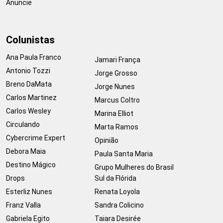
Anuncie
Colunistas
Ana Paula Franco
Jamari França
Antonio Tozzi
Jorge Grosso
Breno DaMata
Jorge Nunes
Carlos Martinez
Marcus Coltro
Carlos Wesley
Marina Elliot
Circulando
Marta Ramos
Cybercrime Expert
Opinião
Debora Maia
Paula Santa Maria
Destino Mágico
Grupo Mulheres do Brasil
Drops
Sul da Flórida
Esterliz Nunes
Renata Loyola
Franz Valla
Sandra Colicino
Gabriela Egito
Taiara Desirée