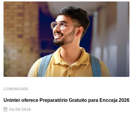
o
e
d
r
d
A
o
r
I
e
s
p
k
n
s
p
t
COMUNIDADE
B
Uninter oferece Preparatório Gratuito para Encceja 2026
E
e
06/08/2026