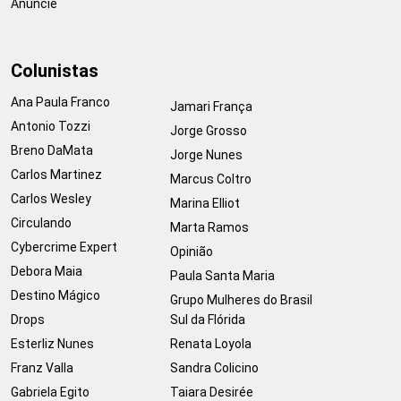
Anuncie
Colunistas
Ana Paula Franco
Jamari França
Antonio Tozzi
Jorge Grosso
Breno DaMata
Jorge Nunes
Carlos Martinez
Marcus Coltro
Carlos Wesley
Marina Elliot
Circulando
Marta Ramos
Cybercrime Expert
Opinião
Debora Maia
Paula Santa Maria
Destino Mágico
Grupo Mulheres do Brasil
Drops
Sul da Flórida
Esterliz Nunes
Renata Loyola
Franz Valla
Sandra Colicino
Gabriela Egito
Taiara Desirée