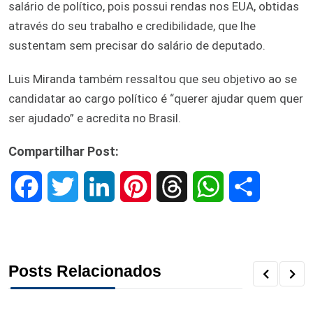
salário de político, pois possui rendas nos EUA, obtidas
através do seu trabalho e credibilidade, que lhe
sustentam sem precisar do salário de deputado.
Luis Miranda também ressaltou que seu objetivo ao se
candidatar ao cargo político é “querer ajudar quem quer
ser ajudado” e acredita no Brasil.
Compartilhar Post:
F
T
L
P
T
W
S
a
w
i
i
h
h
h
c
i
n
n
r
a
a
Posts Relacionados
e
t
k
t
e
t
r
b
t
e
e
a
s
e