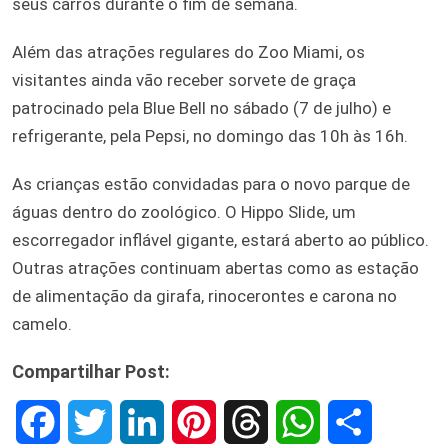
seus carros durante o fim de semana.
Além das atrações regulares do Zoo Miami, os
visitantes ainda vão receber sorvete de graça
patrocinado pela Blue Bell no sábado (7 de julho) e
refrigerante, pela Pepsi, no domingo das 10h às 16h.
As crianças estão convidadas para o novo parque de
águas dentro do zoológico. O Hippo Slide, um
escorregador inflável gigante, estará aberto ao público.
Outras atrações continuam abertas como as estação
de alimentação da girafa, rinocerontes e carona no
camelo.
Compartilhar Post:
F
T
L
P
T
W
S