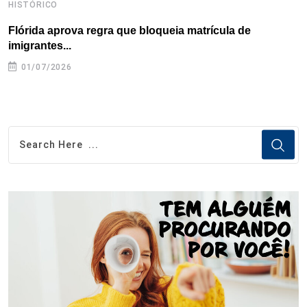
HISTÓRICO
H
Flórida aprova regra que bloqueia matrícula de
A
imigrantes...
01/07/2026