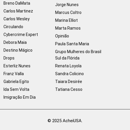
Breno DaMata
Jorge Nunes
Carlos Martinez
Marcus Coltro
Carlos Wesley
Marina Elliot
Circulando
Marta Ramos
Cybercrime Expert
Opinião
Debora Maia
Paula Santa Maria
Destino Mágico
Grupo Mulheres do Brasil
Drops
Sul da Flórida
Esterliz Nunes
Renata Loyola
Franz Valla
Sandra Colicino
Gabriela Egito
Taiara Desirée
Ida Sem Volta
Tatiana Cesso
Imigração Em Dia
© 2025 AcheiUSA.