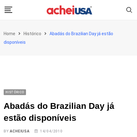
Skip
to
content
Home
Histórico
Abadás do Brazilian Day já estão
disponíveis
HISTÓRICO
Abadás do Brazilian Day já
estão disponíveis
BY
ACHEIUSA
14/04/2010