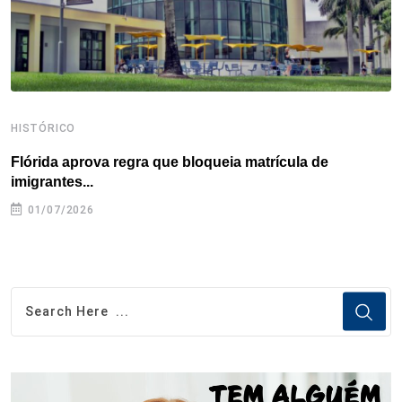
t
HISTÓRICO
H
Flórida aprova regra que bloqueia matrícula de
A
imigrantes...
01/07/2026